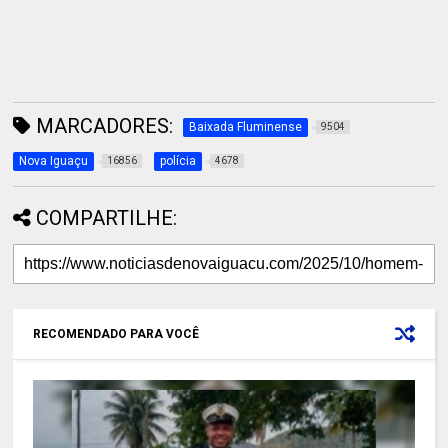
MARCADORES:
Baixada Fluminense
9504
Nova Iguaçu
polícia
16856
4678
COMPARTILHE:
RECOMENDADO PARA VOCÊ