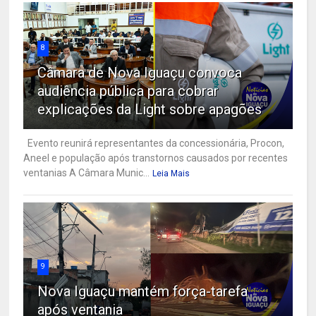
8
Câmara de Nova Iguaçu convoca
audiência pública para cobrar
explicações da Light sobre apagões
Evento reunirá representantes da concessionária, Procon,
Aneel e população após transtornos causados por recentes
ventanias A Câmara Munic...
Leia Mais
9
Nova Iguaçu mantém força-tarefa
após ventania