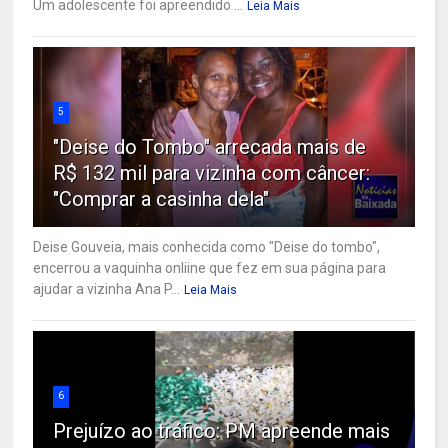
Um adolescente foi apreendido ...
Leia Mais
5
"Deise do Tombo" arrecada mais de
R$ 132 mil para vizinha com câncer:
"Comprar a casinha dela"
Deise Gouveia, mais conhecida como "Deise do tombo",
encerrou a vaquinha onliine que fez em sua página para
ajudar a vizinha Ana P...
Leia Mais
6
Prejuízo ao tráfico: PM apreende mais