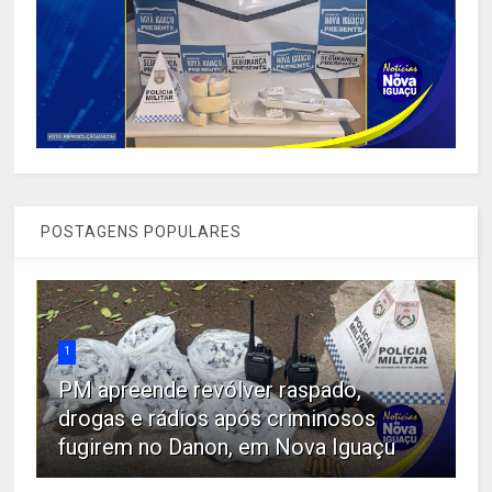
POSTAGENS POPULARES
1
PM apreende revólver raspado,
drogas e rádios após criminosos
fugirem no Danon, em Nova Iguaçu