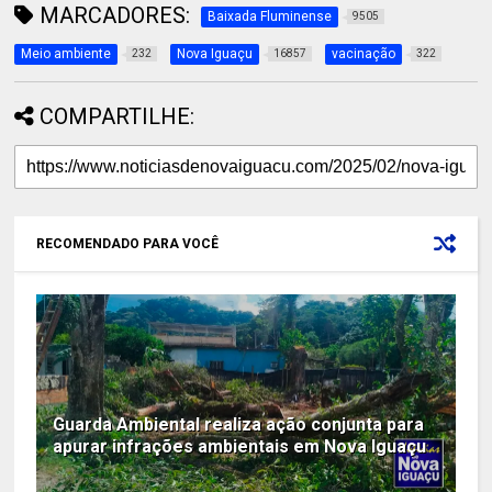
MARCADORES:
Baixada Fluminense
9505
Meio ambiente
Nova Iguaçu
vacinação
232
16857
322
COMPARTILHE:
RECOMENDADO PARA VOCÊ
Guarda Ambiental realiza ação conjunta para
apurar infrações ambientais em Nova Iguaçu