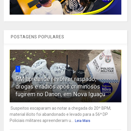
POSTAGENS POPULARES
1
PM apreende revólver raspado,
drogas e rádios após criminosos
fugirem no Danon, em Nova Iguaçu
Suspeitos escaparam ao notar a chegada do 20º BPM;
material ilícito foi abandonado e levado para a 56ª DP
Policiais militares apreenderam u...
Leia Mais