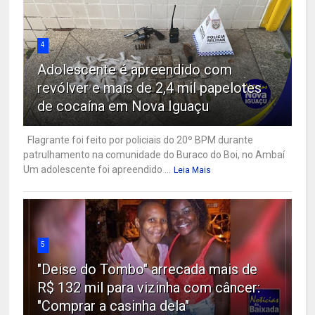
4
Adolescente é apreendido com
revólver e mais de 2,4 mil papelotes
de cocaína em Nova Iguaçu
Flagrante foi feito por policiais do 20º BPM durante
patrulhamento na comunidade do Buraco do Boi, no Ambaí
Um adolescente foi apreendido ...
Leia Mais
5
"Deise do Tombo" arrecada mais de
R$ 132 mil para vizinha com câncer:
"Comprar a casinha dela"