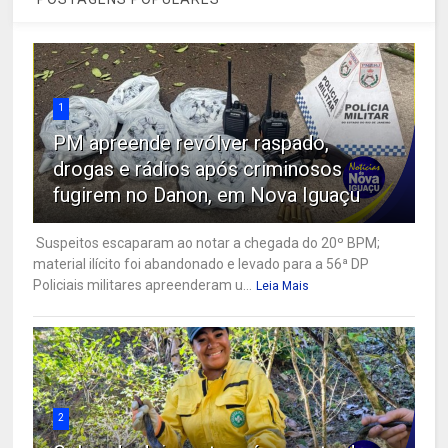
1
PM apreende revólver raspado,
drogas e rádios após criminosos
fugirem no Danon, em Nova Iguaçu
Suspeitos escaparam ao notar a chegada do 20º BPM;
material ilícito foi abandonado e levado para a 56ª DP
Policiais militares apreenderam u...
Leia Mais
2