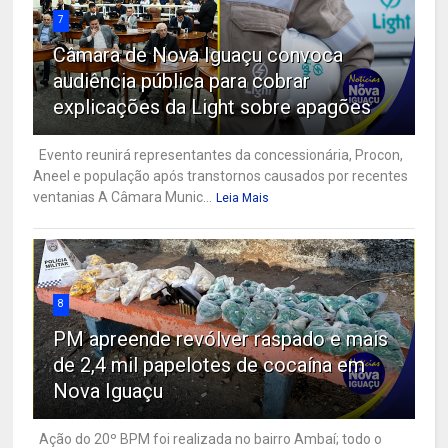
7
Câmara de Nova Iguaçu convoca
audiência pública para cobrar
explicações da Light sobre apagões
Evento reunirá representantes da concessionária, Procon,
Aneel e população após transtornos causados por recentes
ventanias A Câmara Munic...
Leia Mais
8
PM apreende revólver raspado e mais
de 2,4 mil papelotes de cocaína em
Nova Iguaçu
Ação do 20º BPM foi realizada no bairro Ambaí; todo o