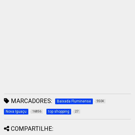
MARCADORES:
Baixada Fluminense
9504
Nova Iguaçu
top shopping
16856
27
COMPARTILHE: