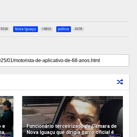
Nova Iguaçu
polícia
9504
16856
4678
o e
Funcionário terceirizado da Câmara de
ra,
Nova Iguaçu que dirigia carro oficial é