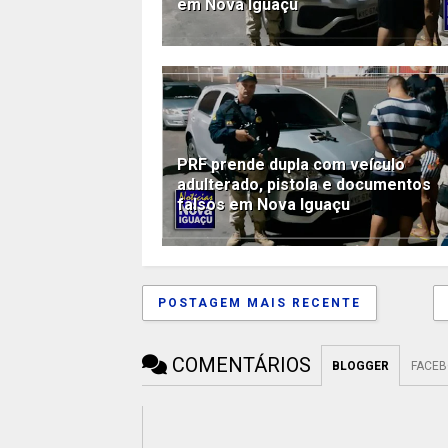
em Nova Iguaçu
PRF prende dupla com veículo
adulterado, pistola e documentos
falsos em Nova Iguaçu
POSTAGEM MAIS RECENTE
COMENTÁRIOS
BLOGGER
FACE