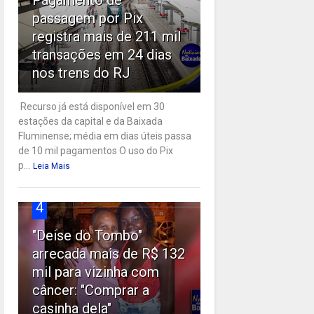
passagem por Pix
registra mais de 211 mil
transações em 24 dias
nos trens do RJ
Recurso já está disponível em 30
estações da capital e da Baixada
Fluminense; média em dias úteis passa
de 10 mil pagamentos O uso do Pix
p...
Leia Mais
4
"Deise do Tombo"
arrecada mais de R$ 132
mil para vizinha com
câncer: "Comprar a
casinha dela"