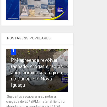
POSTAGENS POPULARES
1
PM apreende revólver
raspado, drogas e rádios
após criminosos fugirem
no Danon, em Nova
Iguaçu
Suspeitos escaparam ao notar a
chegada do 20º BPM; material ilícito foi
abandonado e levado para a 56ª DP