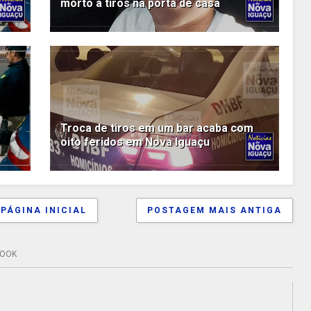
morto a tiros na porta de casa
Troca de tiros em um bar acaba com
oito feridos em Nova Iguaçu
PÁGINA INICIAL
POSTAGEM MAIS ANTIGA
BOOK