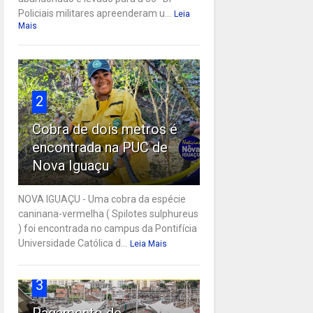
Policiais militares apreenderam u...
Leia
Mais
2
Cobra de dois metros é
encontrada na PUC de
Nova Iguaçu
NOVA IGUAÇU - Uma cobra da espécie
caninana-vermelha ( Spilotes sulphureus
) foi encontrada no campus da Pontifícia
Universidade Católica d...
Leia Mais
3
Pagamento de