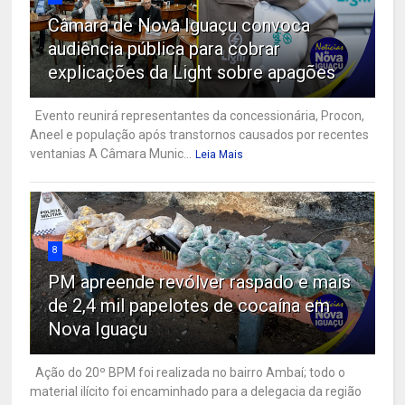
Câmara de Nova Iguaçu convoca
audiência pública para cobrar
explicações da Light sobre apagões
Evento reunirá representantes da concessionária, Procon,
Aneel e população após transtornos causados por recentes
ventanias A Câmara Munic...
Leia Mais
8
PM apreende revólver raspado e mais
de 2,4 mil papelotes de cocaína em
Nova Iguaçu
Ação do 20º BPM foi realizada no bairro Ambaí; todo o
material ilícito foi encaminhado para a delegacia da região