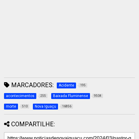
MARCADORES:
Acidente
195
acontecimentos
Baixada Fluminense
255
9504
morte
Nova Iguaçu
510
16856
COMPARTILHE: