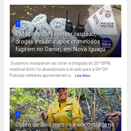
1
PM apreende revólver raspado,
drogas e rádios após criminosos
fugirem no Danon, em Nova Iguaçu
Suspeitos escaparam ao notar a chegada do 20º BPM;
material ilícito foi abandonado e levado para a 56ª DP
Policiais militares apreenderam u...
Leia Mais
2
Cobra de dois metros é encontrada na