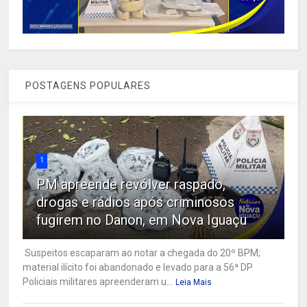
POSTAGENS POPULARES
1
PM apreende revólver raspado,
drogas e rádios após criminosos
fugirem no Danon, em Nova Iguaçu
Suspeitos escaparam ao notar a chegada do 20º BPM;
material ilícito foi abandonado e levado para a 56ª DP
Policiais militares apreenderam u...
Leia Mais