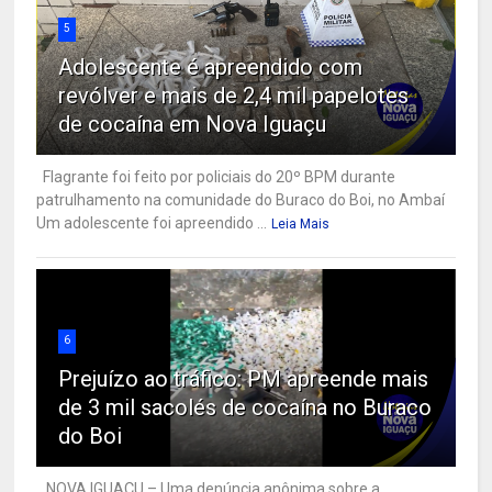
5
Adolescente é apreendido com
revólver e mais de 2,4 mil papelotes
de cocaína em Nova Iguaçu
Flagrante foi feito por policiais do 20º BPM durante
patrulhamento na comunidade do Buraco do Boi, no Ambaí
Um adolescente foi apreendido ...
Leia Mais
6
Prejuízo ao tráfico: PM apreende mais
de 3 mil sacolés de cocaína no Buraco
do Boi
NOVA IGUAÇU – Uma denúncia anônima sobre a