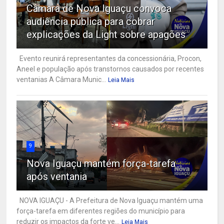
Câmara de Nova Iguaçu convoca
audiência pública para cobrar
explicações da Light sobre apagões
Evento reunirá representantes da concessionária, Procon,
Aneel e população após transtornos causados por recentes
ventanias A Câmara Munic...
Leia Mais
9
Nova Iguaçu mantém força-tarefa
após ventania
NOVA IGUAÇU - A Prefeitura de Nova Iguaçu mantém uma
força-tarefa em diferentes regiões do município para
reduzir os impactos da forte ve...
Leia Mais