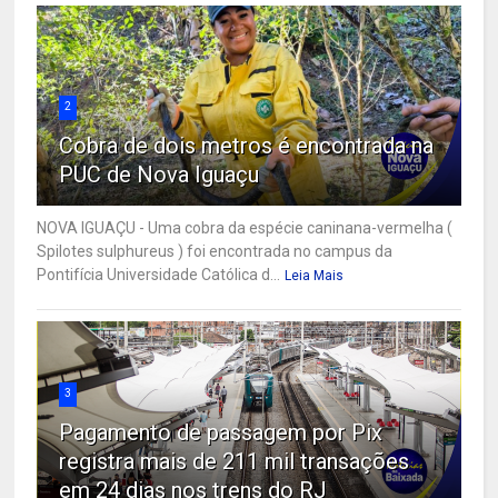
2
Cobra de dois metros é encontrada na
PUC de Nova Iguaçu
NOVA IGUAÇU - Uma cobra da espécie caninana-vermelha (
Spilotes sulphureus ) foi encontrada no campus da
Pontifícia Universidade Católica d...
Leia Mais
3
Pagamento de passagem por Pix
registra mais de 211 mil transações
em 24 dias nos trens do RJ