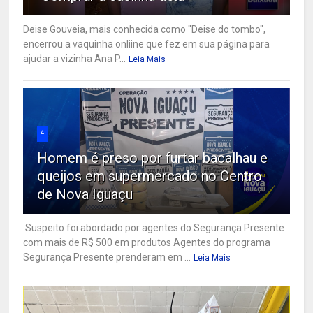
Deise Gouveia, mais conhecida como "Deise do tombo",
encerrou a vaquinha onliine que fez em sua página para
ajudar a vizinha Ana P...
Leia Mais
4
Homem é preso por furtar bacalhau e
queijos em supermercado no Centro
de Nova Iguaçu
Suspeito foi abordado por agentes do Segurança Presente
com mais de R$ 500 em produtos Agentes do programa
Segurança Presente prenderam em ...
Leia Mais