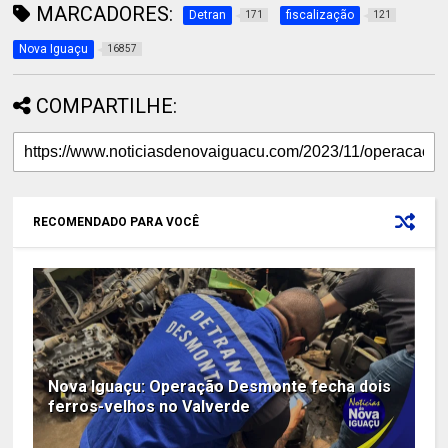
MARCADORES:
Detran
fiscalização
171
121
Nova Iguaçu
16857
COMPARTILHE:
RECOMENDADO PARA VOCÊ
Nova Iguaçu: Operação Desmonte fecha dois
ferros-velhos no Valverde