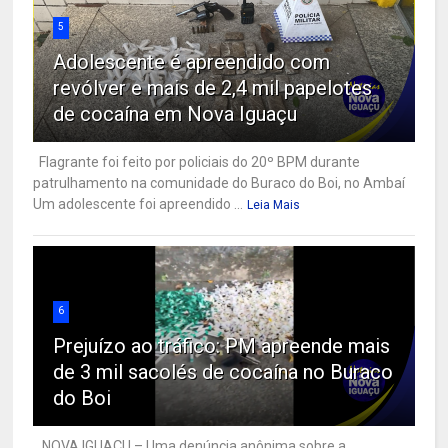
5
Adolescente é apreendido com
revólver e mais de 2,4 mil papelotes
de cocaína em Nova Iguaçu
Flagrante foi feito por policiais do 20º BPM durante
patrulhamento na comunidade do Buraco do Boi, no Ambaí
Um adolescente foi apreendido ...
Leia Mais
6
Prejuízo ao tráfico: PM apreende mais
de 3 mil sacolés de cocaína no Buraco
do Boi
NOVA IGUAÇU – Uma denúncia anônima sobre a