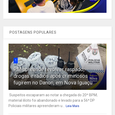
POSTAGENS POPULARES
1
PM apreende revólver raspado,
drogas e rádios após criminosos
fugirem no Danon, em Nova Iguaçu
Suspeitos escaparam ao notar a chegada do 20º BPM;
material ilícito foi abandonado e levado para a 56ª DP
Policiais militares apreenderam u...
Leia Mais