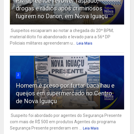
PM apreende revólver raspado,
drogas e rádios após criminosos
fugirem no Danon, em Nova Iguaçu
Suspeitos escaparam ao notar a chegada do 20º BPM;
material ilícito foi abandonado e levado para a 56ª DP
Policiais militares apreenderam u...
Leia Mais
2
Homem é preso por furtar bacalhau e
queijos em supermercado no Centro
de Nova Iguaçu
Suspeito foi abordado por agentes do Segurança Presente
com mais de R$ 500 em produtos Agentes do programa
Segurança Presente prenderam em ...
Leia Mais