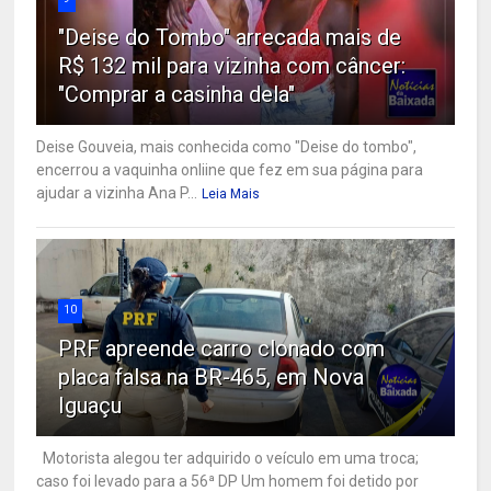
"Deise do Tombo" arrecada mais de
R$ 132 mil para vizinha com câncer:
"Comprar a casinha dela"
Deise Gouveia, mais conhecida como "Deise do tombo",
encerrou a vaquinha onliine que fez em sua página para
ajudar a vizinha Ana P...
Leia Mais
10
PRF apreende carro clonado com
placa falsa na BR-465, em Nova
Iguaçu
Motorista alegou ter adquirido o veículo em uma troca;
caso foi levado para a 56ª DP Um homem foi detido por