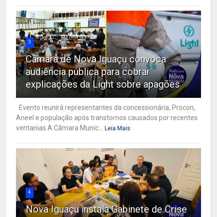
3
Câmara de Nova Iguaçu convoca
audiência pública para cobrar
explicações da Light sobre apagões
Evento reunirá representantes da concessionária, Procon,
Aneel e população após transtornos causados por recentes
ventanias A Câmara Munic...
Leia Mais
4
Nova Iguaçu instala Gabinete de Crise