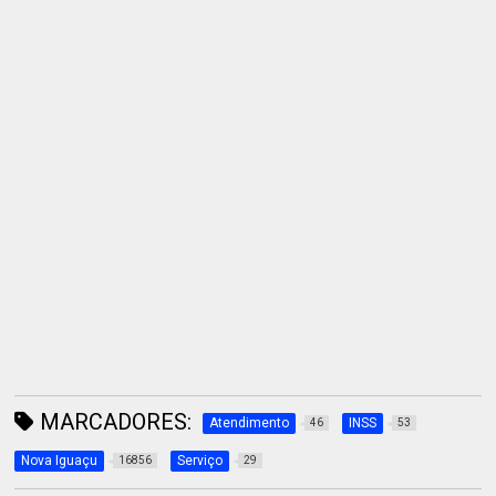
MARCADORES:
Atendimento
INSS
46
53
Nova Iguaçu
Serviço
16856
29