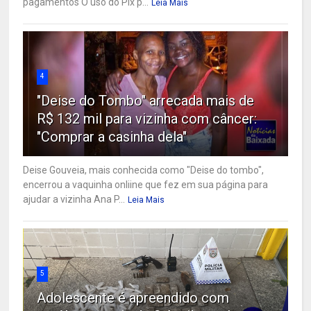
pagamentos O uso do Pix p...
Leia Mais
4
"Deise do Tombo" arrecada mais de
R$ 132 mil para vizinha com câncer:
"Comprar a casinha dela"
Deise Gouveia, mais conhecida como "Deise do tombo",
encerrou a vaquinha onliine que fez em sua página para
ajudar a vizinha Ana P...
Leia Mais
5
Adolescente é apreendido com