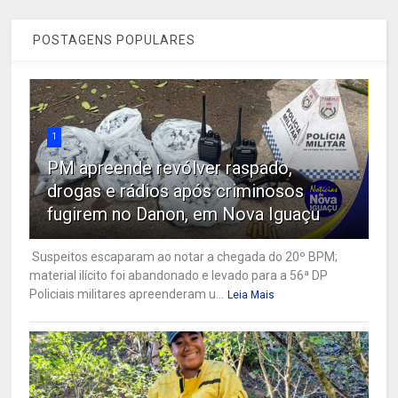
POSTAGENS POPULARES
1
PM apreende revólver raspado,
drogas e rádios após criminosos
fugirem no Danon, em Nova Iguaçu
Suspeitos escaparam ao notar a chegada do 20º BPM;
material ilícito foi abandonado e levado para a 56ª DP
Policiais militares apreenderam u...
Leia Mais