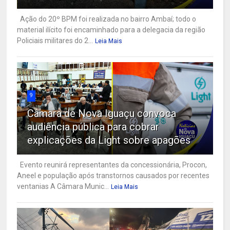
Ação do 20º BPM foi realizada no bairro Ambaí; todo o
material ilícito foi encaminhado para a delegacia da região
Policiais militares do 2...
Leia Mais
9
Câmara de Nova Iguaçu convoca
audiência pública para cobrar
explicações da Light sobre apagões
Evento reunirá representantes da concessionária, Procon,
Aneel e população após transtornos causados por recentes
ventanias A Câmara Munic...
Leia Mais