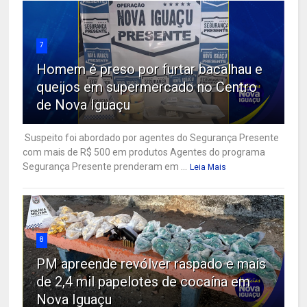
7
Homem é preso por furtar bacalhau e
queijos em supermercado no Centro
de Nova Iguaçu
Suspeito foi abordado por agentes do Segurança Presente
com mais de R$ 500 em produtos Agentes do programa
Segurança Presente prenderam em ...
Leia Mais
8
PM apreende revólver raspado e mais
de 2,4 mil papelotes de cocaína em
Nova Iguaçu