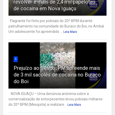
revólver e mais de 2,4 mil papelotes
de cocaína em Nova Iguaçu
Flagrante foi feito por policiais do 20º BPM durante
patrulhamento na comunidade do Buraco do Boi, no Ambaí
Um adolescente foi apreendido ...
Leia Mais
6
Prejuízo ao tráfico: PM apreende mais
de 3 mil sacolés de cocaína no Buraco
do Boi
NOVA IGUAÇU – Uma denúncia anônima sobre a
comercialização de entorpecentes levou policiais militares
do 20º BPM (Mesquita) a realizare...
Leia Mais