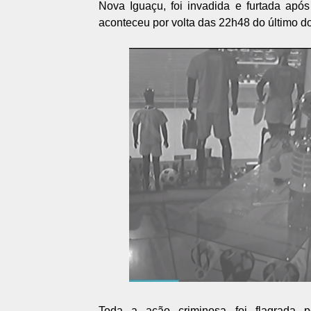
Nova Iguaçu, foi invadida e furtada apó
aconteceu por volta das 22h48 do último d
Toda a ação criminosa foi flagrada 