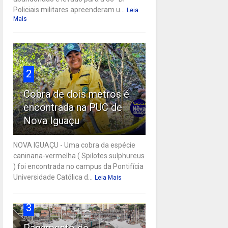
Policiais militares apreenderam u...
Leia
Mais
2
Cobra de dois metros é
encontrada na PUC de
Nova Iguaçu
NOVA IGUAÇU - Uma cobra da espécie
caninana-vermelha ( Spilotes sulphureus
) foi encontrada no campus da Pontifícia
Universidade Católica d...
Leia Mais
3
Pagamento de