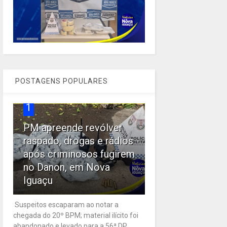
POSTAGENS POPULARES
1
PM apreende revólver
raspado, drogas e rádios
após criminosos fugirem
no Danon, em Nova
Iguaçu
Suspeitos escaparam ao notar a
chegada do 20º BPM; material ilícito foi
abandonado e levado para a 56ª DP