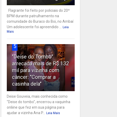
Flagrante foi feito por policiais do 20º
BPM durante patrulhamento na
comunidade do Buraco do Boi, no Ambaí
Um adolescente foi apreendido ...
Leia
Mais
5
"Deise do Tombo"
arrecada mais de R$ 132
mil para vizinha com
câncer: "Comprar a
casinha dela"
Deise Gouveia, mais conhecida como
"Deise do tombo", encerrou a vaquinha
onliine que fez em sua página para
ajudar a vizinha Ana P...
Leia Mais