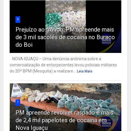
6
Prejuízo ao tráfico: PM apreende mais
de 3 mil sacolés de cocaína no Buraco
do Boi
NOVA IGUAÇU – Uma denúncia anônima sobre a
comercialização de entorpecentes levou policiais militares
do 20º BPM (Mesquita) a realizare...
Leia Mais
7
PM apreende revólver raspado e mais
de 2,4 mil papelotes de cocaína em
Nova Iguaçu