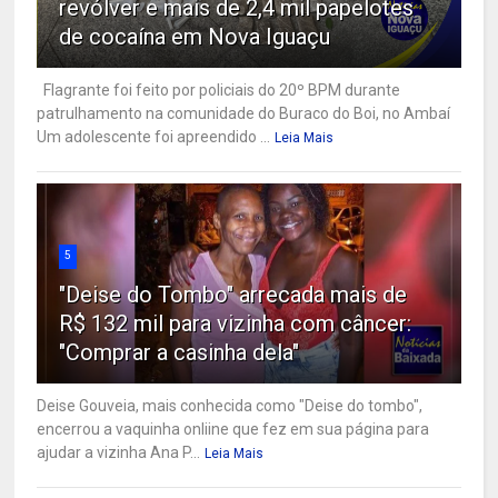
revólver e mais de 2,4 mil papelotes
de cocaína em Nova Iguaçu
Flagrante foi feito por policiais do 20º BPM durante
patrulhamento na comunidade do Buraco do Boi, no Ambaí
Um adolescente foi apreendido ...
Leia Mais
5
"Deise do Tombo" arrecada mais de
R$ 132 mil para vizinha com câncer:
"Comprar a casinha dela"
Deise Gouveia, mais conhecida como "Deise do tombo",
encerrou a vaquinha onliine que fez em sua página para
ajudar a vizinha Ana P...
Leia Mais