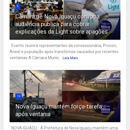
9
Câmara de Nova Iguaçu convoca
audiência pública para cobrar
explicações da Light sobre apagões
Evento reunirá representantes da concessionária, Procon,
Aneel e população após transtornos causados por recentes
ventanias A Câmara Munic...
Leia Mais
10
Nova Iguaçu mantém força-tarefa
após ventania
NOVA IGUAÇU - A Prefeitura de Nova Iguaçu mantém uma