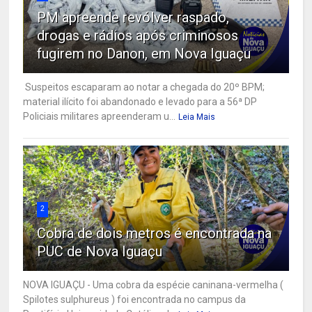
PM apreende revólver raspado,
drogas e rádios após criminosos
fugirem no Danon, em Nova Iguaçu
Suspeitos escaparam ao notar a chegada do 20º BPM;
material ilícito foi abandonado e levado para a 56ª DP
Policiais militares apreenderam u...
Leia Mais
2
Cobra de dois metros é encontrada na
PUC de Nova Iguaçu
NOVA IGUAÇU - Uma cobra da espécie caninana-vermelha (
Spilotes sulphureus ) foi encontrada no campus da