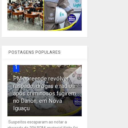
POSTAGENS POPULARES
1
PM apreende revólver
raspado, drogas e rádios
após criminosos fugirem
no Danon, em Nova
Iguaçu
Suspeitos escaparam ao notar a
chegada do 20º BPM; material ilícito foi