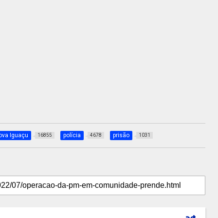
ova Iguaçu
polícia
prisão
16855
4678
1031