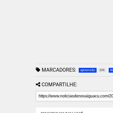
MARCADORES:
apreensão
N
324
COMPARTILHE: