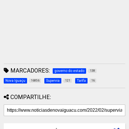
MARCADORES:
governo do estado
138
Nova Iguaçu
Supervia
Tarifa
16856
121
16
COMPARTILHE: