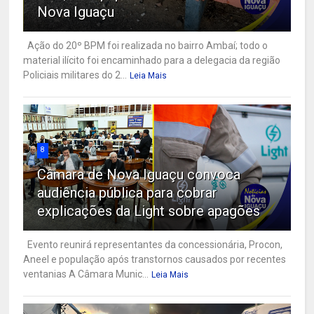
Nova Iguaçu
Ação do 20º BPM foi realizada no bairro Ambaí; todo o
material ilícito foi encaminhado para a delegacia da região
Policiais militares do 2...
Leia Mais
8
Câmara de Nova Iguaçu convoca
audiência pública para cobrar
explicações da Light sobre apagões
Evento reunirá representantes da concessionária, Procon,
Aneel e população após transtornos causados por recentes
ventanias A Câmara Munic...
Leia Mais