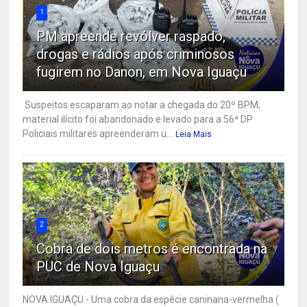
1
PM apreende revólver raspado,
drogas e rádios após criminosos
fugirem no Danon, em Nova Iguaçu
Suspeitos escaparam ao notar a chegada do 20º BPM;
material ilícito foi abandonado e levado para a 56ª DP
Policiais militares apreenderam u...
Leia Mais
2
Cobra de dois metros é encontrada na
PUC de Nova Iguaçu
NOVA IGUAÇU - Uma cobra da espécie caninana-vermelha (