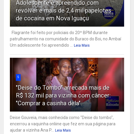
Adolescente é apreendido com
revólver e mais de 2,4 mil papelotes
de cocaína em Nova Iguaçu
Flagrante foi feito por policiais do 20º BPM durante
patrulhamento na comunidade do Buraco do Boi, no Ambaí
Um adolescente foi apreendido ...
Leia Mais
5
"Deise do Tombo" arrecada mais de
R$ 132 mil para vizinha com câncer:
"Comprar a casinha dela"
Deise Gouveia, mais conhecida como "Deise do tombo",
encerrou a vaquinha onliine que fez em sua página para
ajudar a vizinha Ana P...
Leia Mais