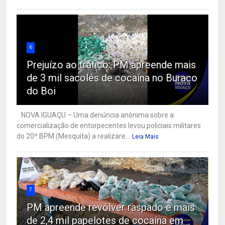
6
Prejuízo ao tráfico: PM apreende mais
de 3 mil sacolés de cocaína no Buraco
do Boi
NOVA IGUAÇU – Uma denúncia anônima sobre a
comercialização de entorpecentes levou policiais militares
do 20º BPM (Mesquita) a realizare...
Leia Mais
7
PM apreende revólver raspado e mais
de 2,4 mil papelotes de cocaína em