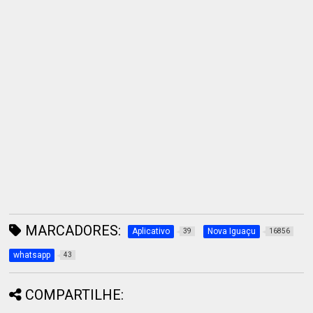
MARCADORES:
Aplicativo
Nova Iguaçu
39
16856
whatsapp
43
COMPARTILHE: