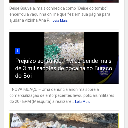
Deise Gouveia, mais conhecida como "Deise do tombo",
encerrou a vaquinha onliine que fez em sua página para
ajudar a vizinha Ana P...
Leia Mais
6
Prejuízo ao tráfico: PM apreende mais
de 3 mil sacolés de cocaína no Buraco
do Boi
NOVA IGUAÇU – Uma denúncia anônima sobre a
comercialização de entorpecentes levou policiais militares
do 20º BPM (Mesquita) a realizare...
Leia Mais