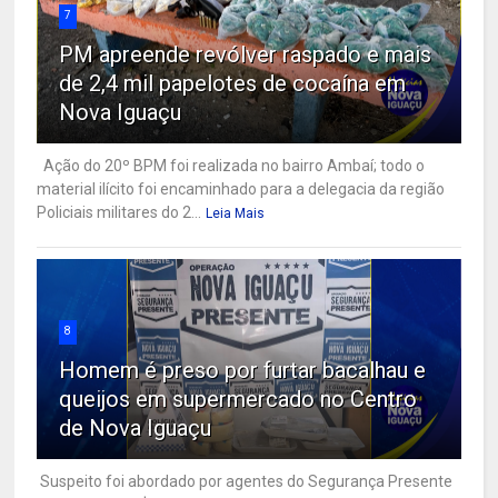
7
PM apreende revólver raspado e mais
de 2,4 mil papelotes de cocaína em
Nova Iguaçu
Ação do 20º BPM foi realizada no bairro Ambaí; todo o
material ilícito foi encaminhado para a delegacia da região
Policiais militares do 2...
Leia Mais
8
Homem é preso por furtar bacalhau e
queijos em supermercado no Centro
de Nova Iguaçu
Suspeito foi abordado por agentes do Segurança Presente