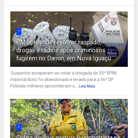
1
PM apreende revólver raspado,
drogas e rádios após criminosos
fugirem no Danon, em Nova Iguaçu
Suspeitos escaparam ao notar a chegada do 20º BPM;
material ilícito foi abandonado e levado para a 56ª DP
Policiais militares apreenderam u...
Leia Mais
2
Cobra de dois metros é encontrada na