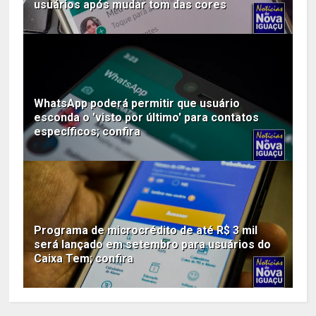
usuários após mudar tom das cores
WhatsApp poderá permitir que usuário
esconda o 'visto por último' para contatos
específicos; confira
Programa de microcrédito de até R$ 3 mil
será lançado em setembro para usuários do
Caixa Tem; confira