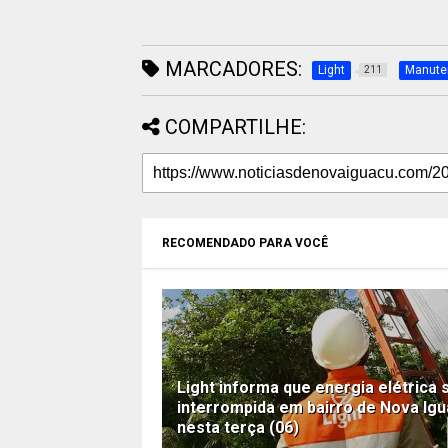
MARCADORES:
Light
Manute
211
COMPARTILHE:
RECOMENDADO PARA VOCÊ
Light informa que energia elétrica 
interrompida em bairro de Nova Ig
nesta terça (06)