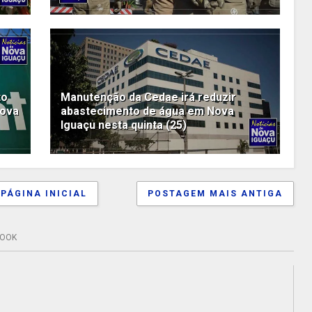
to
Manutenção da Cedae irá reduzir
Nova
abastecimento de água em Nova
Iguaçu nesta quinta (25)
PÁGINA INICIAL
POSTAGEM MAIS ANTIGA
BOOK