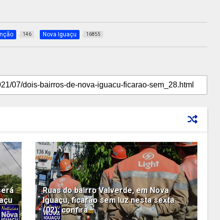
nção
Nova Iguaçu
146
16855
será
Ruas do bairro Valverde, em Nova
uaçu
Iguaçu, ficarão sem luz nesta sexta
(02); confira