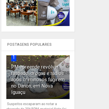
POSTAGENS POPULARES
1
PM apreende revólver
raspado, drogas e rádios
após criminosos fugirem
no Danon, em Nova
Iguaçu
Suspeitos escaparam ao notar a
chegada do 20º BPM; material ilícito foi