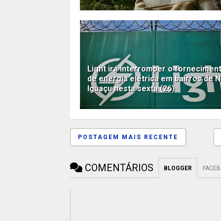
Light irá interromper o fornecimen
de energia elétrica em bairros de 
Iguaçu nesta sexta (26)
POSTAGEM MAIS RECENTE
COMENTÁRIOS
BLOGGER
FACE