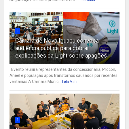
3
Câmara de Nova Iguaçu convoca
audiência pública para cobrar
explicações da Light sobre apagões
Evento reunirá representantes da concessionária, Procon,
Aneel e população após transtornos causados por recentes
ventanias A Câmara Munic...
Leia Mais
4