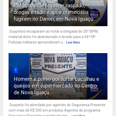
PM apreende revólver raspado,
drogas e rádios após criminosos
fugirem no Danon, em Nova Iguaçu
Suspeitos escaparam ao notar a chegada do 20º BPM;
material ilícito foi abandonado e levado para a 56ª DP
Policiais militares apreenderam u...
Leia Mais
2
Homem é preso por furtar bacalhau e
queijos em supermercado no Centro
de Nova Iguaçu
Suspeito foi abordado por agentes do Segurança Presente
com mais de R$ 500 em produtos Agentes do programa
Segurança Presente prenderam em ...
Leia Mais