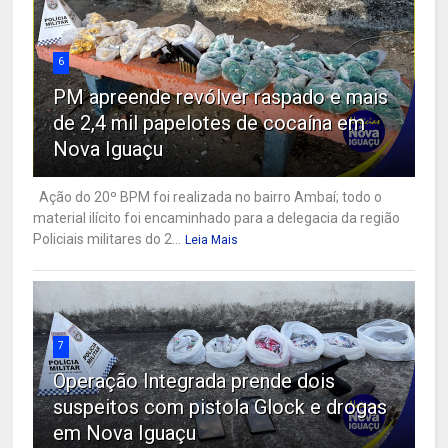
6
PM apreende revólver raspado e mais
de 2,4 mil papelotes de cocaína em
Nova Iguaçu
Ação do 20º BPM foi realizada no bairro Ambaí; todo o
material ilícito foi encaminhado para a delegacia da região
Policiais militares do 2...
Leia Mais
7
Operação Integrada prende dois
suspeitos com pistola Glock e drogas
em Nova Iguaçu