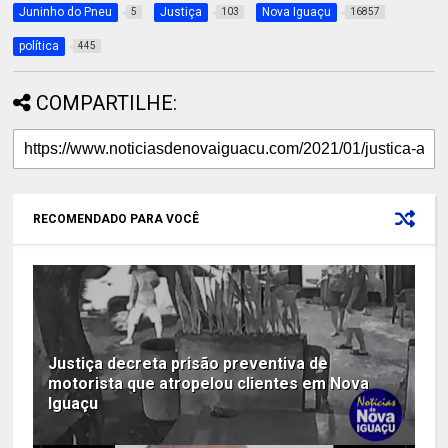
Juninho do Pneu
Justiça
Nova Iguaçu
5
103
16857
política
445
COMPARTILHE:
RECOMENDADO PARA VOCÊ
Justiça decreta prisão preventiva de
motorista que atropelou clientes em Nova
Iguaçu