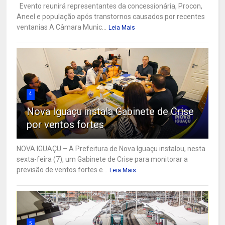
Evento reunirá representantes da concessionária, Procon,
Aneel e população após transtornos causados por recentes
ventanias A Câmara Munic...
Leia Mais
4
Nova Iguaçu instala Gabinete de Crise
por ventos fortes
NOVA IGUAÇU – A Prefeitura de Nova Iguaçu instalou, nesta
sexta-feira (7), um Gabinete de Crise para monitorar a
previsão de ventos fortes e...
Leia Mais
5