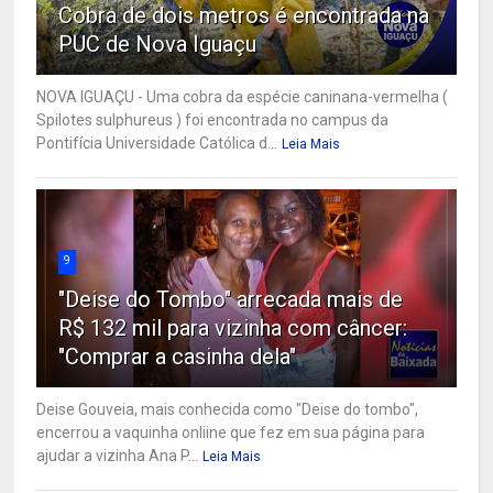
Cobra de dois metros é encontrada na
PUC de Nova Iguaçu
NOVA IGUAÇU - Uma cobra da espécie caninana-vermelha (
Spilotes sulphureus ) foi encontrada no campus da
Pontifícia Universidade Católica d...
Leia Mais
9
"Deise do Tombo" arrecada mais de
R$ 132 mil para vizinha com câncer:
"Comprar a casinha dela"
Deise Gouveia, mais conhecida como "Deise do tombo",
encerrou a vaquinha onliine que fez em sua página para
ajudar a vizinha Ana P...
Leia Mais