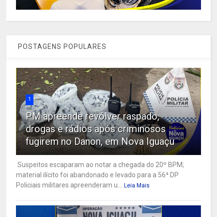
POSTAGENS POPULARES
1
PM apreende revólver raspado,
drogas e rádios após criminosos
fugirem no Danon, em Nova Iguaçu
Suspeitos escaparam ao notar a chegada do 20º BPM;
material ilícito foi abandonado e levado para a 56ª DP
Policiais militares apreenderam u...
Leia Mais