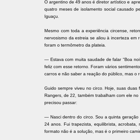
O argentino de 49 anos é diretor artístico e ap
quatro meses de isolamento social causado pe
Iguaçu.
Mesmo com toda a experiência circense, retorn
nervosismo da estreia se aliou à incerteza em 
foram o termômetro da plateia.
— Estava com muita saudade de falar “Boa noite,
feliz com esse retorno. Foram vários sentimen
carros e não saber a reação do público, mas o r
Guido sempre viveu no circo. Hoje, suas duas f
Rangers, de 22, também trabalham com ele no Ba
precisou passar:
— Nasci dentro do circo. Sou a quinta geração c
24 anos. Fui trapezista, equilibrista, acrobat
formato não é a solução, mas é o primeiro cami