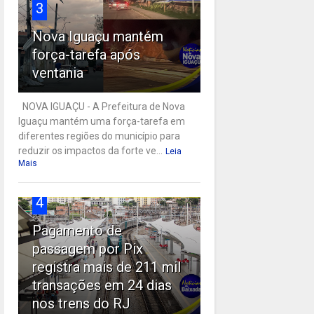
3
Nova Iguaçu mantém
força-tarefa após
ventania
NOVA IGUAÇU - A Prefeitura de Nova
Iguaçu mantém uma força-tarefa em
diferentes regiões do município para
reduzir os impactos da forte ve...
Leia
Mais
4
Pagamento de
passagem por Pix
registra mais de 211 mil
transações em 24 dias
nos trens do RJ