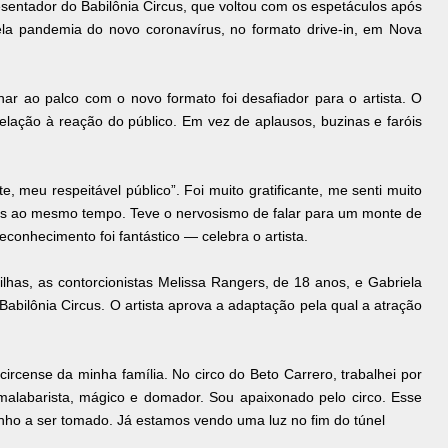
resentador do Babilônia Circus, que voltou com os espetáculos após
la pandemia do novo coronavírus, no formato drive-in, em Nova
ar ao palco com o novo formato foi desafiador para o artista. O
relação à reação do público. Em vez de aplausos, buzinas e faróis
 meu respeitável público”. Foi muito gratificante, me senti muito
tos ao mesmo tempo. Teve o nervosismo de falar para um monte de
econhecimento foi fantástico — celebra o artista.
ilhas, as contorcionistas Melissa Rangers, de 18 anos, e Gabriela
bilônia Circus. O artista aprova a adaptação pela qual a atração
ircense da minha família. No circo do Beto Carrero, trabalhei por
a, malabarista, mágico e domador. Sou apaixonado pelo circo. Esse
nho a ser tomado. Já estamos vendo uma luz no fim do túnel