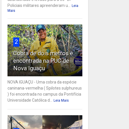
Policiais militares apreenderam u...
Leia
Mais
2
Cobra de dois metros é
encontrada na PUC de
Nova Iguaçu
NOVA IGUAÇU - Uma cobra da espécie
caninana-vermelha ( Spilotes sulphureus
) foi encontrada no campus da Pontifícia
Universidade Católica d...
Leia Mais