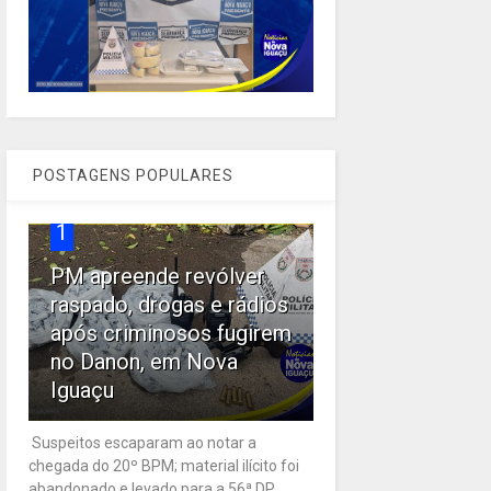
POSTAGENS POPULARES
1
PM apreende revólver
raspado, drogas e rádios
após criminosos fugirem
no Danon, em Nova
Iguaçu
Suspeitos escaparam ao notar a
chegada do 20º BPM; material ilícito foi
abandonado e levado para a 56ª DP