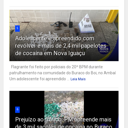
5
Adolescente é apreendido com
revólver e mais de 2,4 mil papelotes
de cocaína em Nova Iguaçu
Flagrante foi feito por policiais do 20º BPM durante
patrulhamento na comunidade do Buraco do Boi, no Ambaí
Um adolescente foi apreendido ...
Leia Mais
6
Prejuízo ao tráfico: PM apreende mais
de 3 mil sacolés de cocaína no Buraco