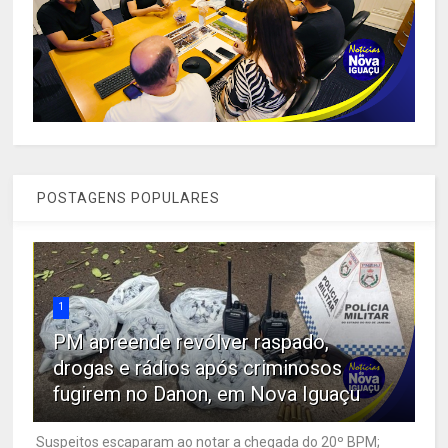
POSTAGENS POPULARES
1
PM apreende revólver raspado,
drogas e rádios após criminosos
fugirem no Danon, em Nova Iguaçu
Suspeitos escaparam ao notar a chegada do 20º BPM;