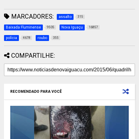
MARCADORES:
assalto
315
Baixada Fluminense
Nova Iguaçu
9505
16857
polícia
roubo
4678
355
COMPARTILHE:
RECOMENDADO PARA VOCÊ