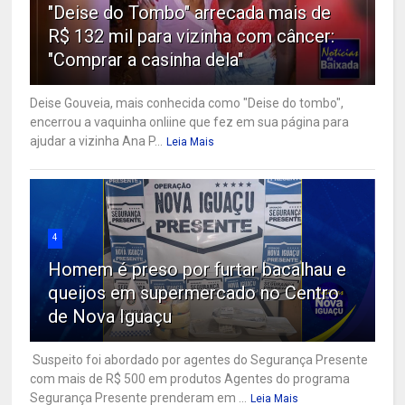
"Deise do Tombo" arrecada mais de
R$ 132 mil para vizinha com câncer:
"Comprar a casinha dela"
Deise Gouveia, mais conhecida como "Deise do tombo",
encerrou a vaquinha onliine que fez em sua página para
ajudar a vizinha Ana P...
Leia Mais
4
Homem é preso por furtar bacalhau e
queijos em supermercado no Centro
de Nova Iguaçu
Suspeito foi abordado por agentes do Segurança Presente
com mais de R$ 500 em produtos Agentes do programa
Segurança Presente prenderam em ...
Leia Mais