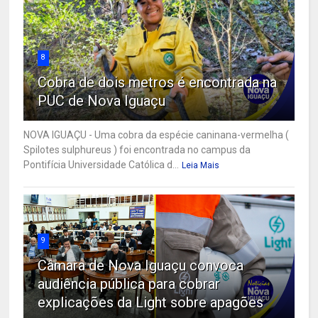
8
Cobra de dois metros é encontrada na
PUC de Nova Iguaçu
NOVA IGUAÇU - Uma cobra da espécie caninana-vermelha (
Spilotes sulphureus ) foi encontrada no campus da
Pontifícia Universidade Católica d...
Leia Mais
9
Câmara de Nova Iguaçu convoca
audiência pública para cobrar
explicações da Light sobre apagões