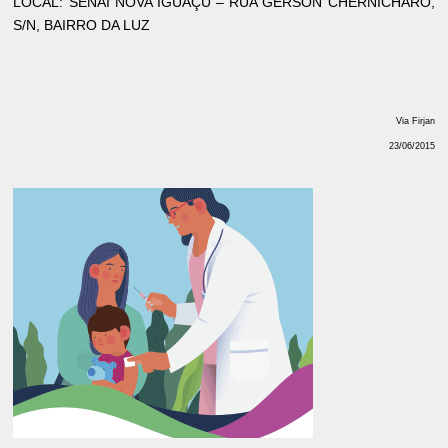
LOCAL: SENAI NOVA IGUAÇU – RUA GERSON CHERNICHARO,
S/N, BAIRRO DA LUZ
Via Firjan
23/06/2015