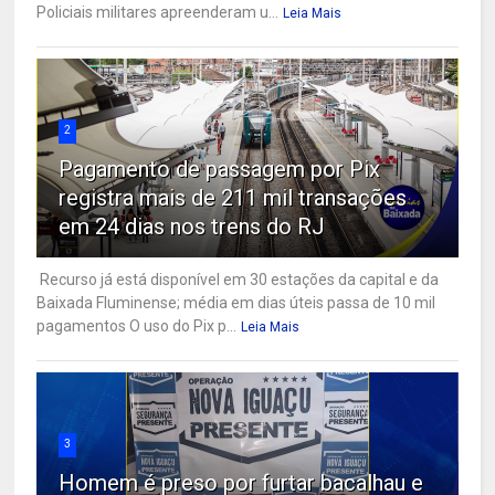
Policiais militares apreenderam u...
Leia Mais
2
Pagamento de passagem por Pix
registra mais de 211 mil transações
em 24 dias nos trens do RJ
Recurso já está disponível em 30 estações da capital e da
Baixada Fluminense; média em dias úteis passa de 10 mil
pagamentos O uso do Pix p...
Leia Mais
3
Homem é preso por furtar bacalhau e