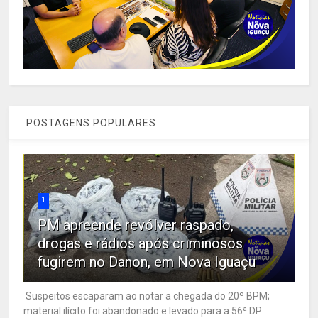
POSTAGENS POPULARES
1
PM apreende revólver raspado,
drogas e rádios após criminosos
fugirem no Danon, em Nova Iguaçu
Suspeitos escaparam ao notar a chegada do 20º BPM;
material ilícito foi abandonado e levado para a 56ª DP