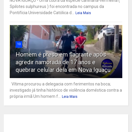
NOVA IGUAÇU - Uma cobra da espécie caninana-vermelha (
Spilotes sulphureus ) foi encontrada no campus da
Pontifícia Universidade Católica d...
Leia Mais
10
Homem é preso em flagrante após
agredir namorada de 17 anos e
quebrar celular dela em Nova Iguaçu
Vítima procurou a delegacia com ferimentos na boca;
investigado já tinha histórico de violência doméstica contra a
própria irmã Um homem f...
Leia Mais