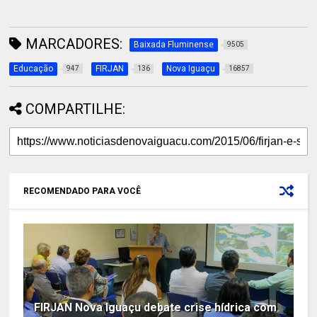
MARCADORES:
Baixada Fluminense
9505
Educação
FIRJAN
Nova Iguaçu
947
136
16857
COMPARTILHE:
RECOMENDADO PARA VOCÊ
FIRJAN Nova Iguaçu debate crise hídrica com