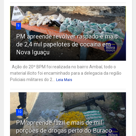
9
PM apreende revólver raspado e mais
de 2,4 mil papelotes de cocaína em
Nova Iguaçu
Ação do 20º BPM foi realizada no bairro Ambaí; todo o
material ilícito foi encaminhado para a delegacia da região
Policiais militares do 2...
Leia Mais
10
PM apreende fuzil e mais de mil
porções de drogas perto do Buraco