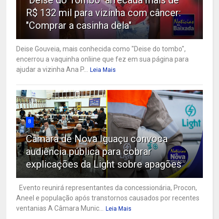
"Deise do Tombo" arrecada mais de
R$ 132 mil para vizinha com câncer:
"Comprar a casinha dela"
Deise Gouveia, mais conhecida como "Deise do tombo",
encerrou a vaquinha onliine que fez em sua página para
ajudar a vizinha Ana P...
Leia Mais
8
Câmara de Nova Iguaçu convoca
audiência pública para cobrar
explicações da Light sobre apagões
Evento reunirá representantes da concessionária, Procon,
Aneel e população após transtornos causados por recentes
ventanias A Câmara Munic...
Leia Mais