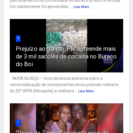
patrulhamento na comunidade do Buraco do Boi, no Ambaí
Um adolescente foi apreendido ...
Leia Mais
6
Prejuízo ao tráfico: PM apreende mais
de 3 mil sacolés de cocaína no Buraco
do Boi
NOVA IGUAÇU – Uma denúncia anônima sobre a
comercialização de entorpecentes levou policiais militares
do 20º BPM (Mesquita) a realizare...
Leia Mais
7