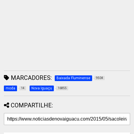
MARCADORES:
Baixada Fluminense
9504
moda
Nova Iguaçu
14
16855
COMPARTILHE: