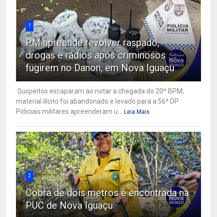
1
PM apreende revólver raspado,
drogas e rádios após criminosos
fugirem no Danon, em Nova Iguaçu
Suspeitos escaparam ao notar a chegada do 20º BPM;
material ilícito foi abandonado e levado para a 56ª DP
Policiais militares apreenderam u...
Leia Mais
2
Cobra de dois metros é encontrada na
PUC de Nova Iguaçu