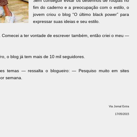
Sem conseguir evitar os desenhos de roupas no
fim do caderno e a preocupação com o estilo, o
jovem criou o blog “O último black power” para
expressar suas ideias e seu estilo.
a. Comecei a ter vontade de escrever também, então criei o meu —
, o blog já tem mais de 10 mil seguidores.
s temas — ressalta o blogueiro: — Pesquiso muito em sites
 por semana.
Via Jornal Extra
17/05/2015