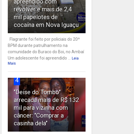
apreendido com
revólver e mais de 2,4
mil papelotes de
cocaína em Nova Iguaçu
Flagrante foi feito por policiais do 20º
BPM durante patrulhamento na
comunidade do Buraco do Boi, no Ambaí
Um adolescente foi apreendido ...
Leia
Mais
4
"Deise do Tombo"
arrecada mais de R$ 132
mil para vizinha com
câncer: "Comprar a
casinha dela"