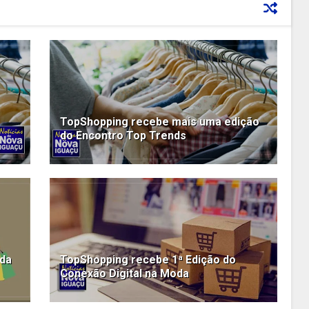
TopShopping recebe mais uma edição
do Encontro Top Trends
oda
TopShopping recebe 1ª Edição do
Conexão Digital na Moda