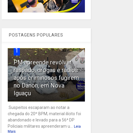
POSTAGENS POPULARES
1
PM apreende revólver
raspado, drogas e rádios
após criminosos fugirem
no Danon, em Nova
Iguaçu
Suspeitos escaparam ao notar a
chegada do 20º BPM; material ilícito foi
abandonado e levado para a 56ª DP
Policiais militares apreenderam u...
Leia
Mais