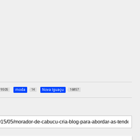
moda
Nova Iguaçu
9505
14
16857