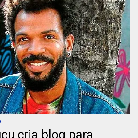
e
u cria blog para