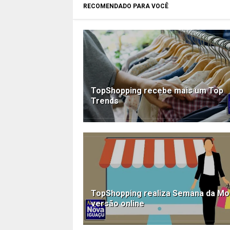
RECOMENDADO PARA VOCÊ
TopShopping recebe mais um Top
Trends
TopShopping realiza Semana da M
versão online