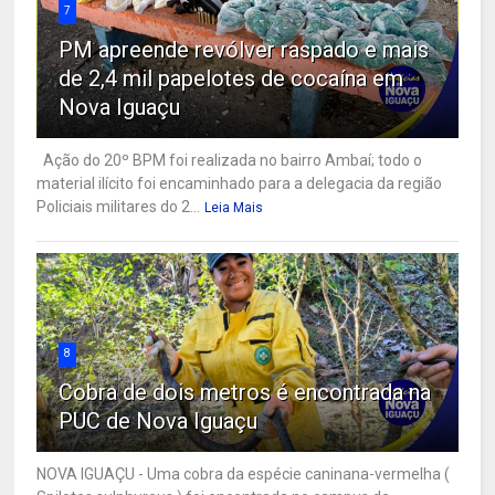
7
PM apreende revólver raspado e mais
de 2,4 mil papelotes de cocaína em
Nova Iguaçu
Ação do 20º BPM foi realizada no bairro Ambaí; todo o
material ilícito foi encaminhado para a delegacia da região
Policiais militares do 2...
Leia Mais
8
Cobra de dois metros é encontrada na
PUC de Nova Iguaçu
NOVA IGUAÇU - Uma cobra da espécie caninana-vermelha (