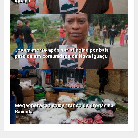
Iguaçu
Jovem morre após ser atingido por bala
perdida em comunidade de Nova Iguaçu
Megaoperação coíbe tráfico de drogas na
Baixada