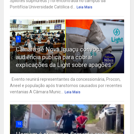
Spilotes sulphureus ) foi encontrada no campus da
Pontifícia Universidade Católica d...
Leia Mais
9
Câmara de Nova Iguaçu convoca
audiência pública para cobrar
explicações da Light sobre apagões
Evento reunirá representantes da concessionária, Procon,
Aneel e população após transtornos causados por recentes
ventanias A Câmara Munic...
Leia Mais
10