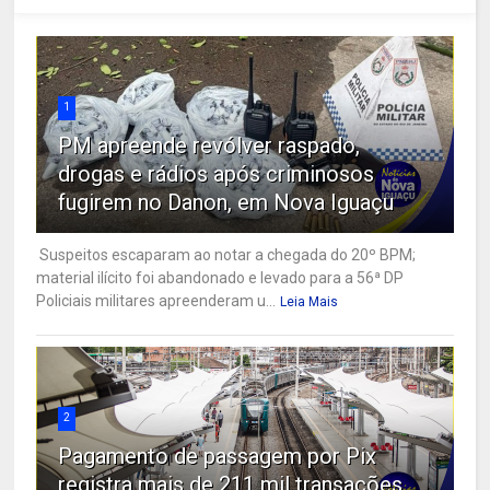
1
PM apreende revólver raspado,
drogas e rádios após criminosos
fugirem no Danon, em Nova Iguaçu
Suspeitos escaparam ao notar a chegada do 20º BPM;
material ilícito foi abandonado e levado para a 56ª DP
Policiais militares apreenderam u...
Leia Mais
2
Pagamento de passagem por Pix
registra mais de 211 mil transações