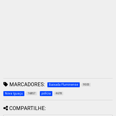
MARCADORES:
Baixada Fluminense
9505
Nova Iguaçu
polícia
16857
4678
COMPARTILHE: