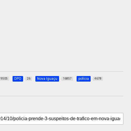
DPO
Nova Iguaçu
polícia
9505
26
16857
4678