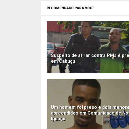
RECOMENDADO PARA VOCÊ
Suspeito de atirar contra PMs é pr
em Cabuçu
Um homem foi preso e dois menor
apreendidos em Comunidade de No
Iguaçu