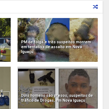
PM de folga e três suspeitos morrem
eso
em tentativa de assalto em Nova
Iguaçu
es
va
Dois homens são presos, suspeitos de
tráfico de Drogas, em Nova Iguaçu