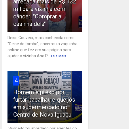
arrecada mais de R$ 132
mil para vizinha com
câncer: "Comprar a
casinha dela"
Deise Gouveia, mais conhecida como
"Deise do tombo", encerrou a vaquinha
onliine que fez em sua página para
ajudar a vizinha Ana P...
Leia Mais
4
Homem é preso por
furtar bacalhau e queijos
em supermercado no
Centro de Nova Iguaçu
Suspeito foi abordado por agentes do