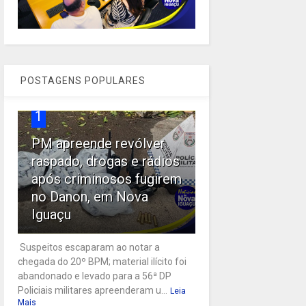
POSTAGENS POPULARES
1
PM apreende revólver
raspado, drogas e rádios
após criminosos fugirem
no Danon, em Nova
Iguaçu
Suspeitos escaparam ao notar a
chegada do 20º BPM; material ilícito foi
abandonado e levado para a 56ª DP
Policiais militares apreenderam u...
Leia
Mais