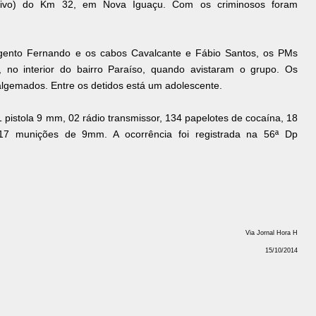
sivo) do Km 32, em Nova Iguaçu. Com os criminosos foram
gento Fernando e os cabos Cavalcante e Fábio Santos, os PMs
 no interior do bairro Paraíso, quando avistaram o grupo. Os
algemados. Entre os detidos está um adolescente.
pistola 9 mm, 02 rádio transmissor, 134 papelotes de cocaína, 18
17 munições de 9mm. A ocorrência foi registrada na 56ª Dp
Via Jornal Hora H
15/10/2014