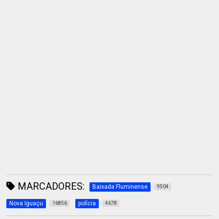
MARCADORES:
Baixada Fluminense
9504
Nova Iguaçu
polícia
16856
4678