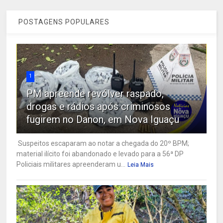
POSTAGENS POPULARES
1
PM apreende revólver raspado,
drogas e rádios após criminosos
fugirem no Danon, em Nova Iguaçu
Suspeitos escaparam ao notar a chegada do 20º BPM;
material ilícito foi abandonado e levado para a 56ª DP
Policiais militares apreenderam u...
Leia Mais