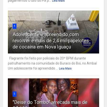
pagamentos O uso do Pix p...
Leia Mais
4
Adolescente é apreendido com
revólver e mais de 2,4 mil papelotes
de cocaína em Nova Iguaçu
Flagrante foi feito por policiais do 20º BPM durante
patrulhamento na comunidade do Buraco do Boi, no Ambaí
Um adolescente foi apreendido ...
Leia Mais
5
"Deise do Tombo" arrecada mais de