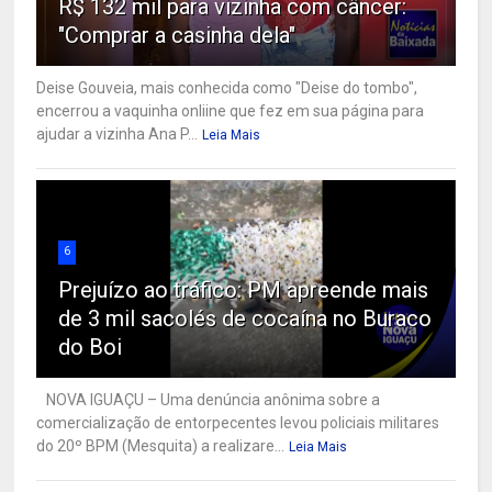
R$ 132 mil para vizinha com câncer:
"Comprar a casinha dela"
Deise Gouveia, mais conhecida como "Deise do tombo",
encerrou a vaquinha onliine que fez em sua página para
ajudar a vizinha Ana P...
Leia Mais
6
Prejuízo ao tráfico: PM apreende mais
de 3 mil sacolés de cocaína no Buraco
do Boi
NOVA IGUAÇU – Uma denúncia anônima sobre a
comercialização de entorpecentes levou policiais militares
do 20º BPM (Mesquita) a realizare...
Leia Mais