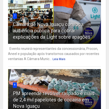
7
Câmara de Nova Iguaçu convoca
audiência pública para cobrar
explicações da Light sobre apagões
Evento reunirá representantes da concessionária, Procon,
Aneel e população após transtornos causados por recentes
ventanias A Câmara Munic...
Leia Mais
8
PM apreende revólver raspado e mais
de 2,4 mil papelotes de cocaína em
Nova Iguaçu