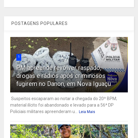
POSTAGENS POPULARES
1
PM apreende revólver raspado,
drogas e rádios após criminosos
fugirem no Danon, em Nova Iguaçu
Suspeitos escaparam ao notar a chegada do 20º BPM;
material ilícito foi abandonado e levado para a 56ª DP
Policiais militares apreenderam u...
Leia Mais