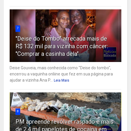
7
"Deise do Tombo" arrecada mais de
R$ 132 mil para vizinha com câncer:
"Comprar a casinha dela"
Deise Gouveia, mais conhecida como "Deise do tombo",
encerrou a vaquinha onliine que fez em sua página para
ajudar a vizinha Ana P...
Leia Mais
8
PM apreende revólver raspado e mais
de 2,4 mil papelotes de cocaína em