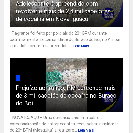
Adolescente é apreendido com
revólver e mais de 2,4 mil papelotes
de cocaína em Nova Iguaçu
Flagrante foi feito por policiais do 20º BPM durante
patrulhamento na comunidade do Buraco do Boi, no Ambaí
Um adolescente foi apreendido ...
Leia Mais
6
Prejuízo ao tráfico: PM apreende mais
de 3 mil sacolés de cocaína no Buraco
do Boi
NOVA IGUAÇU – Uma denúncia anônima sobre a
comercialização de entorpecentes levou policiais militares
do 20º BPM (Mesquita) a realizare...
Leia Mais