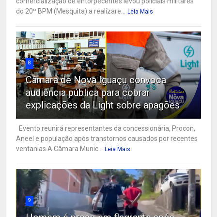
comercialização de entorpecentes levou policiais militares
do 20º BPM (Mesquita) a realizare...
Leia Mais
8
Câmara de Nova Iguaçu convoca
audiência pública para cobrar
explicações da Light sobre apagões
Evento reunirá representantes da concessionária, Procon,
Aneel e população após transtornos causados por recentes
ventanias A Câmara Munic...
Leia Mais
9