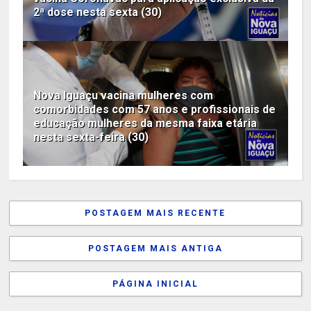
2ª dose nesta sexta (30)
Nova Iguaçu vacina mulheres com
comorbidades com 57 anos e profissionais de
educação mulheres da mesma faixa etária
nesta sexta-feira (30)
POSTAGEM MAIS RECENTE
POSTAGEM MAIS ANTIGA
PÁGINA INICIAL