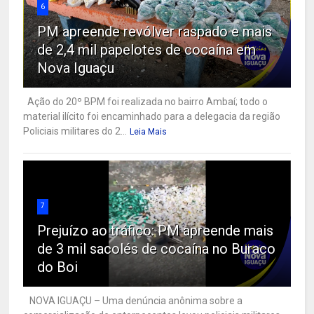
6
PM apreende revólver raspado e mais
de 2,4 mil papelotes de cocaína em
Nova Iguaçu
Ação do 20º BPM foi realizada no bairro Ambaí; todo o
material ilícito foi encaminhado para a delegacia da região
Policiais militares do 2...
Leia Mais
7
Prejuízo ao tráfico: PM apreende mais
de 3 mil sacolés de cocaína no Buraco
do Boi
NOVA IGUAÇU – Uma denúncia anônima sobre a