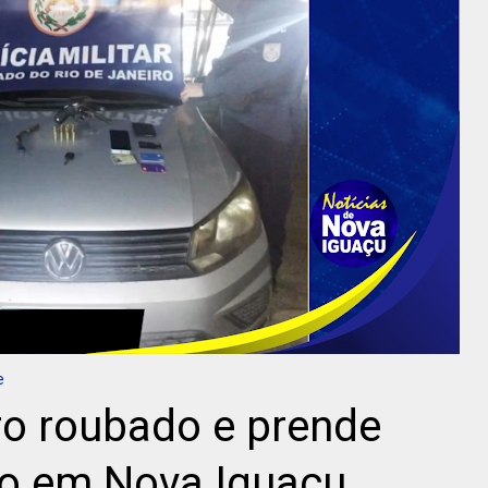
e
ro roubado e prende
o em Nova Iguaçu