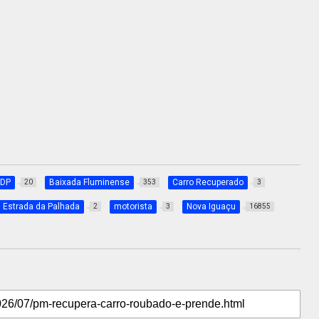
 DP
Baixada Fluminense
Carro Recuperado
20
353
3
Estrada da Palhada
motorista
Nova Iguaçu
2
3
16855