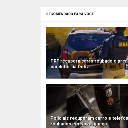
RECOMENDADO PARA VOCÊ
PRF recupera carro roubado e pre
condutor na Dutra
Policiais recuperam carro e telefo
roubados em Nova Iguaçu