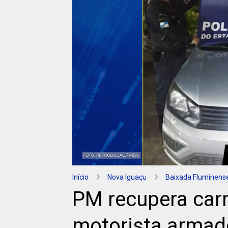
Início
Nova Iguaçu
Baixada Fluminens
PM recupera car
motorista armad