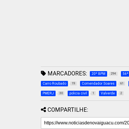
MARCADORES:
20º BPM
56ª
294
Carro Roubado
Comendador Soares
19
61
PMERJ
policia civil
Valverde
30
1
2
COMPARTILHE: