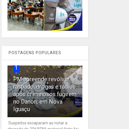
POSTAGENS POPULARES
1
PM apreende revólver
raspado, drogas e rádios
após criminosos fugirem
no Danon, em Nova
Iguaçu
Suspeitos escaparam ao notar a
chegada do 20º BPM; material ilícito foi