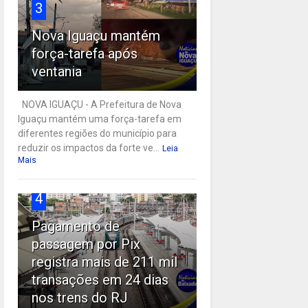
3
Nova Iguaçu mantém
força-tarefa após
ventania
NOVA IGUAÇU - A Prefeitura de Nova
Iguaçu mantém uma força-tarefa em
diferentes regiões do município para
reduzir os impactos da forte ve...
Leia
Mais
4
Pagamento de
passagem por Pix
registra mais de 211 mil
transações em 24 dias
nos trens do RJ