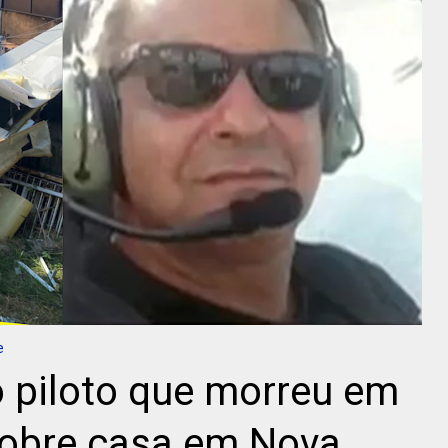
e
 piloto que morreu em
sobre casa em Nova