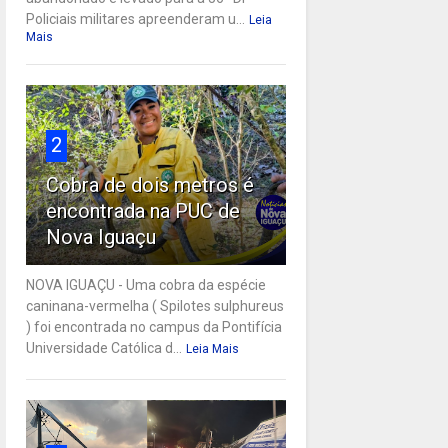
Policiais militares apreenderam u...
Leia
Mais
2
Cobra de dois metros é
encontrada na PUC de
Nova Iguaçu
NOVA IGUAÇU - Uma cobra da espécie
caninana-vermelha ( Spilotes sulphureus
) foi encontrada no campus da Pontifícia
Universidade Católica d...
Leia Mais