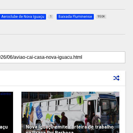
Aeroclube de Nova Iguaçu
Baixada Fluminense
1
9504
uaçu
Nova Iguaçu emite carteira de trabalho
na Praça Rui Barbosa