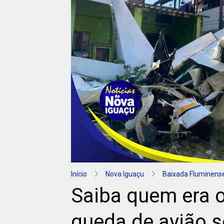
Início
Nova Iguaçu
Baixada Fluminens
Saiba quem era o
queda de avião 