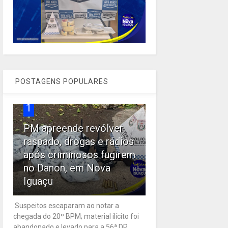
POSTAGENS POPULARES
1
PM apreende revólver
raspado, drogas e rádios
após criminosos fugirem
no Danon, em Nova
Iguaçu
Suspeitos escaparam ao notar a
chegada do 20º BPM; material ilícito foi
abandonado e levado para a 56ª DP