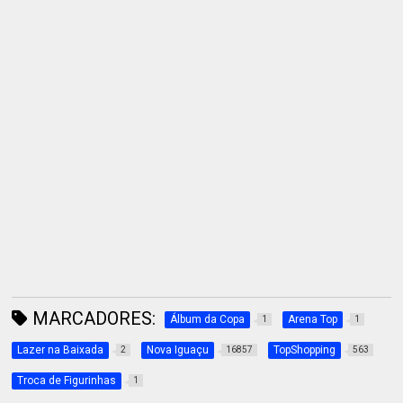
MARCADORES:
Álbum da Copa
Arena Top
1
1
Lazer na Baixada
Nova Iguaçu
TopShopping
2
16857
563
Troca de Figurinhas
1