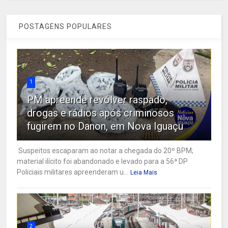
POSTAGENS POPULARES
1
PM apreende revólver raspado,
drogas e rádios após criminosos
fugirem no Danon, em Nova Iguaçu
Suspeitos escaparam ao notar a chegada do 20º BPM;
material ilícito foi abandonado e levado para a 56ª DP
Policiais militares apreenderam u...
Leia Mais
2