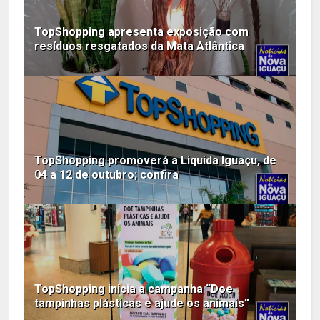
TopShopping apresenta exposição com
resíduos resgatados da Mata Atlântica
TopShopping promoverá a Liquida Iguaçu, de
04 a 12 de outubro; confira
TopShopping inicia a campanha “Doe
tampinhas plásticas e ajude os animais”