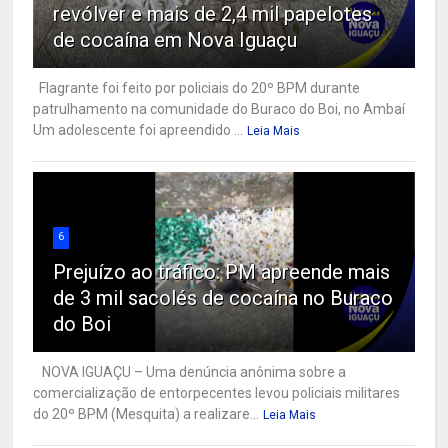
revólver e mais de 2,4 mil papelotes
de cocaína em Nova Iguaçu
Flagrante foi feito por policiais do 20º BPM durante
patrulhamento na comunidade do Buraco do Boi, no Ambaí
Um adolescente foi apreendido ...
Leia Mais
6
Prejuízo ao tráfico: PM apreende mais
de 3 mil sacolés de cocaína no Buraco
do Boi
NOVA IGUAÇU – Uma denúncia anônima sobre a
comercialização de entorpecentes levou policiais militares
do 20º BPM (Mesquita) a realizare...
Leia Mais