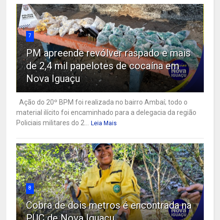
7
PM apreende revólver raspado e mais
de 2,4 mil papelotes de cocaína em
Nova Iguaçu
Ação do 20º BPM foi realizada no bairro Ambaí; todo o
material ilícito foi encaminhado para a delegacia da região
Policiais militares do 2...
Leia Mais
8
Cobra de dois metros é encontrada na
PUC de Nova Iguaçu