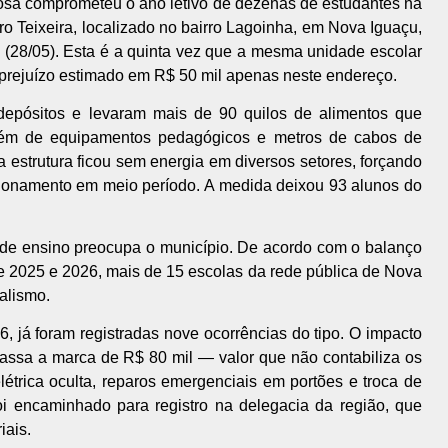
a comprometeu o ano letivo de dezenas de estudantes na
 Teixeira, localizado no bairro Lagoinha, em Nova Iguaçu,
ira (28/05). Esta é a quinta vez que a mesma unidade escolar
prejuízo estimado em R$ 50 mil apenas neste endereço.
depósitos e levaram mais de 90 quilos de alimentos que
além de equipamentos pedagógicos e metros de cabos de
 a estrutura ficou sem energia em diversos setores, forçando
cionamento em meio período. A medida deixou 93 alunos do
s de ensino preocupa o município. De acordo com o balanço
e 2025 e 2026, mais de 15 escolas da rede pública de Nova
alismo.
 já foram registradas nove ocorrências do tipo. O impacto
apassa a marca de R$ 80 mil — valor que não contabiliza os
létrica oculta, reparos emergenciais em portões e troca de
oi encaminhado para registro na delegacia da região, que
iais.