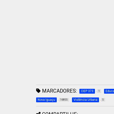
MARCADORES:
CIEP 373
Educ
1
Nova Iguaçu
Violência Urbana
16855
5