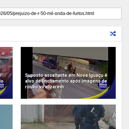
e
Suposto assaltante em Nova Iguaçu é
do
alvo de linchamento após imagens de
roubo viralizarem