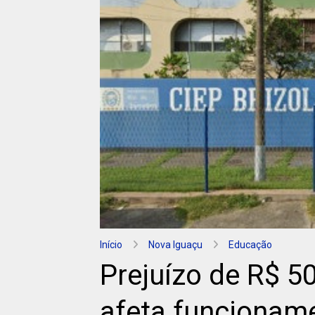
Início
Nova Iguaçu
Educação
Prejuízo de R$ 50
afeta funcionam