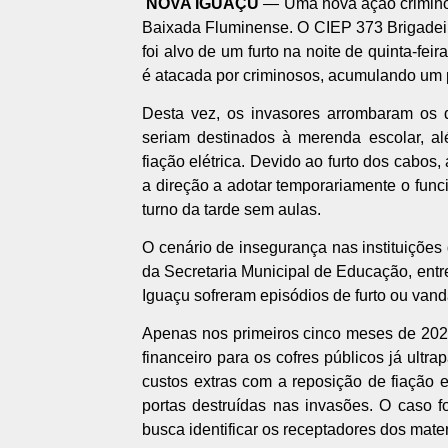
NOVA IGUAÇU
— Uma nova ação criminos
Baixada Fluminense. O CIEP 373 Brigadeiro
foi alvo de um furto na noite de quinta-fe
é atacada por criminosos, acumulando um 
Desta vez, os invasores arrombaram os 
seriam destinados à merenda escolar, 
fiação elétrica. Devido ao furto dos cabos,
a direção a adotar temporariamente o fun
turno da tarde sem aulas.
O cenário de insegurança nas instituiçõe
da Secretaria Municipal de Educação, entr
Iguaçu sofreram episódios de furto ou vand
Apenas nos primeiros cinco meses de 2026,
financeiro para os cofres públicos já ultr
custos extras com a reposição de fiação e
portas destruídas nas invasões. O caso f
busca identificar os receptadores dos mater