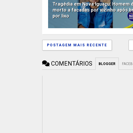
Tragédia em Nova Iguaçu: Homem 
morto a facadas por vizinho após b
por lixo
POSTAGEM MAIS RECENTE
COMENTÁRIOS
BLOGGER
FACE