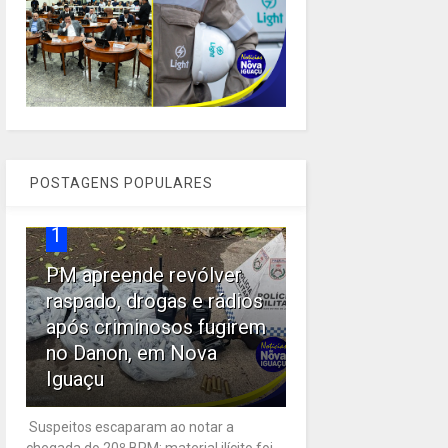
POSTAGENS POPULARES
1
PM apreende revólver
raspado, drogas e rádios
após criminosos fugirem
no Danon, em Nova
Iguaçu
Suspeitos escaparam ao notar a
chegada do 20º BPM; material ilícito foi