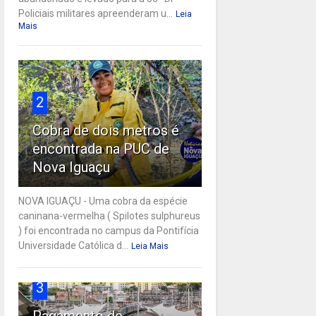
Policiais militares apreenderam u...
Leia
Mais
2
Cobra de dois metros é
encontrada na PUC de
Nova Iguaçu
NOVA IGUAÇU - Uma cobra da espécie
caninana-vermelha ( Spilotes sulphureus
) foi encontrada no campus da Pontifícia
Universidade Católica d...
Leia Mais
3
Pagamento de