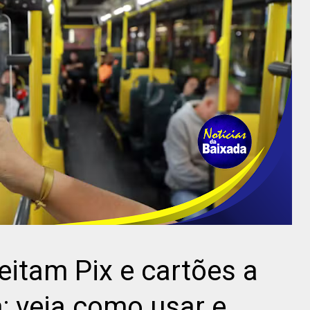
eitam Pix e cartões a
a; veja como usar e