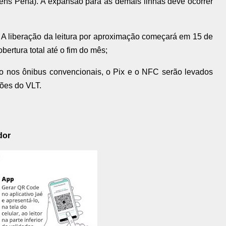
aens Peña). A expansão para as demais linhas deve ocorrer
A liberação da leitura por aproximação começará em 15 de
rtura total até o fim do mês;
 nos ônibus convencionais, o Pix e o NFC serão levados
ões do VLT.
dor