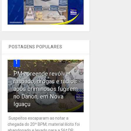
POSTAGENS POPULARES
1
PM apreende revólver
raspado, drogas e rádios
após criminosos fugirem
no Danon, em Nova
Iguaçu
Suspeitos escaparam ao notar a
chegada do 20º BPM; material ilícito foi
abandonado e levado para a 56ª DP