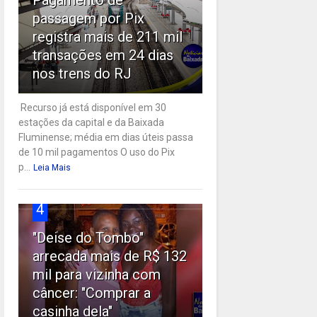
passagem por Pix
registra mais de 211 mil
transações em 24 dias
nos trens do RJ
Recurso já está disponível em 30
estações da capital e da Baixada
Fluminense; média em dias úteis passa
de 10 mil pagamentos O uso do Pix
p...
Leia Mais
4
"Deise do Tombo"
arrecada mais de R$ 132
mil para vizinha com
câncer: "Comprar a
casinha dela"