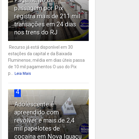
passagem por Pix
registra mais de 211 mil
transações em 24 dias
nos trens do RJ
Recurso já está disponível em 30
estações da capital e da Baixada
Fluminense; média em dias úteis passa
de 10 mil pagamentos O uso do Pix
p...
Leia Mais
4
Adolescente é
apreendido com
revólver e mais de 2,4
mil papelotes de
cocaína em Nova Iguaçu