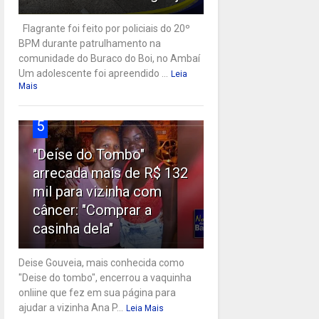
Flagrante foi feito por policiais do 20º
BPM durante patrulhamento na
comunidade do Buraco do Boi, no Ambaí
Um adolescente foi apreendido ...
Leia
Mais
5
"Deise do Tombo"
arrecada mais de R$ 132
mil para vizinha com
câncer: "Comprar a
casinha dela"
Deise Gouveia, mais conhecida como
"Deise do tombo", encerrou a vaquinha
onliine que fez em sua página para
ajudar a vizinha Ana P...
Leia Mais