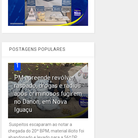
POSTAGENS POPULARES
1
PM apreende revólver
raspado, drogas e rádios
após criminosos fugirem
no Danon, em Nova
Iguaçu
Suspeitos escaparam ao notar a
chegada do 20º BPM; material ilícito foi
abandonado e levado para a 56ª DP