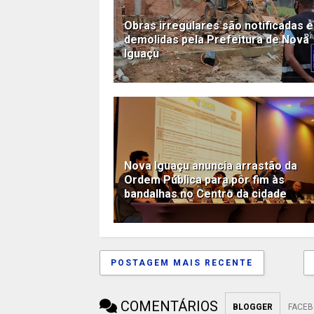
Obras irregulares são notificadas e
demolidas pela Prefeitura de Nova
Iguaçu
Nova Iguaçu anuncia arrastão da
Ordem Pública para pôr fim às
bandalhas no Centro da cidade
POSTAGEM MAIS RECENTE
COMENTÁRIOS
BLOGGER
FACE