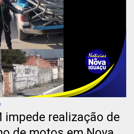
e
 impede realização de
ino de motos em Nova