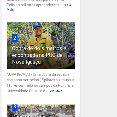
Policiais militares apreenderam u...
Leia
Mais
2
Cobra de dois metros é
encontrada na PUC de
Nova Iguaçu
NOVA IGUAÇU - Uma cobra da espécie
caninana-vermelha ( Spilotes sulphureus
) foi encontrada no campus da Pontifícia
Universidade Católica d...
Leia Mais
3
Pagamento de