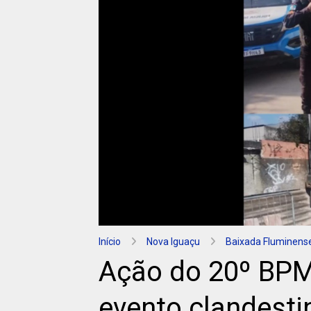
Início
Nova Iguaçu
Baixada Fluminens
Ação do 20º BPM
evento clandest