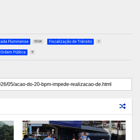
xada Fluminense
Fiscalização de Trânsito
9504
1
Ordem Pública
9