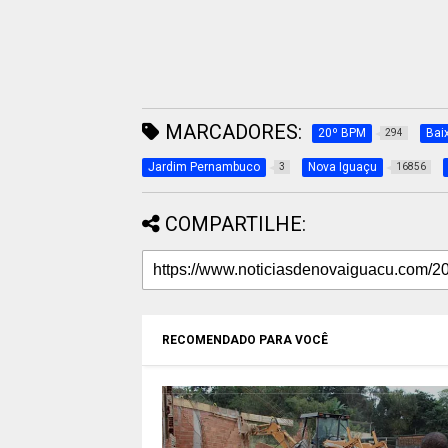
MARCADORES:
20º BPM
Bai
294
Jardim Pernambuco
Nova Iguaçu
3
16856
COMPARTILHE:
RECOMENDADO PARA VOCÊ