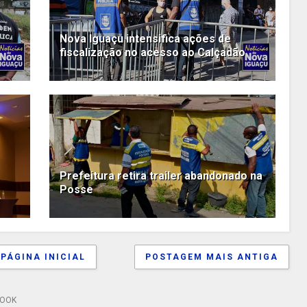
Nova Iguaçu intensifica ações de
fiscalização no acesso ao Calçadão
Prefeitura retira trailer abandonado na
Posse
PÁGINA INICIAL
POSTAGEM MAIS ANTIGA
BOOK