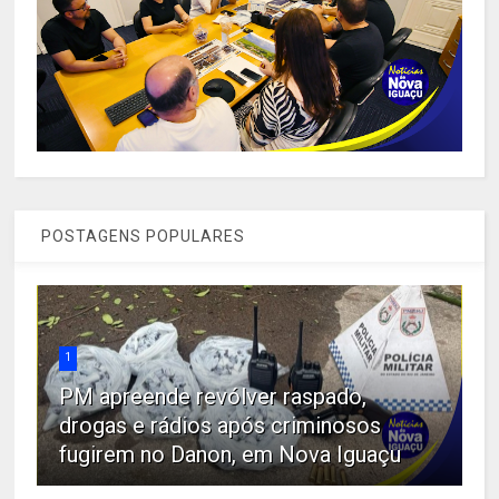
POSTAGENS POPULARES
1
PM apreende revólver raspado,
drogas e rádios após criminosos
fugirem no Danon, em Nova Iguaçu