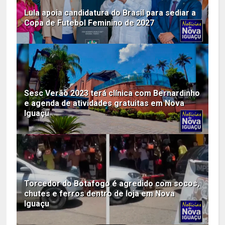
Lula apoia candidatura do Brasil para sediar a
Copa de Futebol Feminino de 2027
Sesc Verão 2023 terá clínica com Bernardinho
e agenda de atividades gratuitas em Nova
Iguaçu
Torcedor do Botafogo é agredido com socos,
chutes e ferros dentro de loja em Nova
Iguaçu