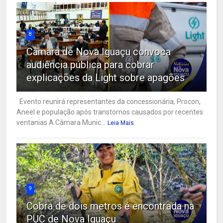
8
Câmara de Nova Iguaçu convoca
audiência pública para cobrar
explicações da Light sobre apagões
Evento reunirá representantes da concessionária, Procon,
Aneel e população após transtornos causados por recentes
ventanias A Câmara Munic...
Leia Mais
9
Cobra de dois metros é encontrada na
PUC de Nova Iguaçu