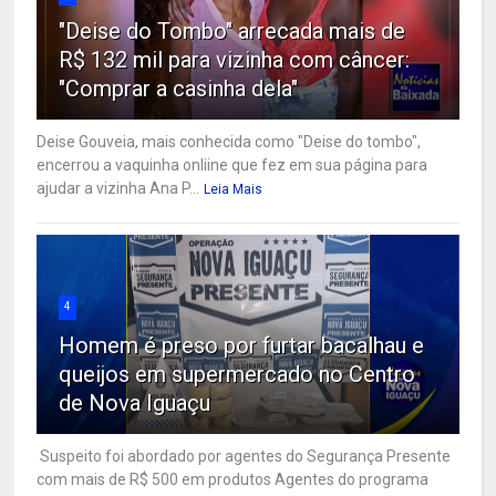
"Deise do Tombo" arrecada mais de
R$ 132 mil para vizinha com câncer:
"Comprar a casinha dela"
Deise Gouveia, mais conhecida como "Deise do tombo",
encerrou a vaquinha onliine que fez em sua página para
ajudar a vizinha Ana P...
Leia Mais
4
Homem é preso por furtar bacalhau e
queijos em supermercado no Centro
de Nova Iguaçu
Suspeito foi abordado por agentes do Segurança Presente
com mais de R$ 500 em produtos Agentes do programa