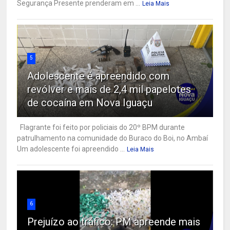
Segurança Presente prenderam em ...
Leia Mais
5
Adolescente é apreendido com
revólver e mais de 2,4 mil papelotes
de cocaína em Nova Iguaçu
Flagrante foi feito por policiais do 20º BPM durante
patrulhamento na comunidade do Buraco do Boi, no Ambaí
Um adolescente foi apreendido ...
Leia Mais
6
Prejuízo ao tráfico: PM apreende mais