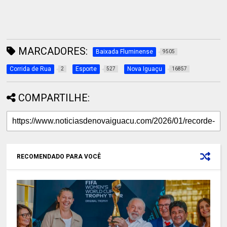
MARCADORES:
Baixada Fluminense
9505
Corrida de Rua
Esporte
Nova Iguaçu
2
527
16857
COMPARTILHE:
RECOMENDADO PARA VOCÊ