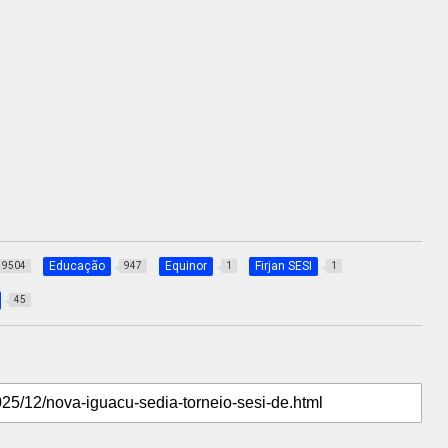
Educação
Equinor
Firjan SESI
9504
947
1
1
45