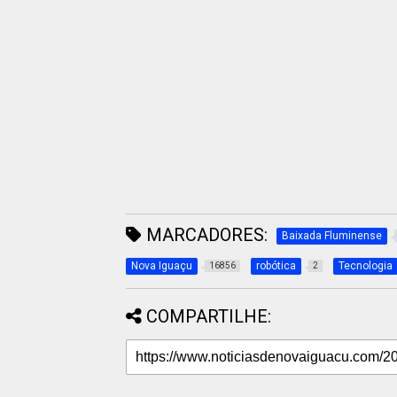
MARCADORES:
Baixada Fluminense
Nova Iguaçu
robótica
Tecnologia
16856
2
COMPARTILHE: