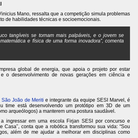
l
Vinicius Mano, ressalta que a competição simula problemas
o de habilidades técnicas e socioemocionais.
ouco tangíveis se tornam mais palpáveis, e o jovem se
 matemática e física de uma forma inovadora”, comenta
empresa global de energia, que apoia o projeto por estar
l e o desenvolvimento de novas gerações em ciência e
e
São João de Meriti
e integrante da equipe SESI Marvel, é
eu time está desenvolvendo um protótipo em 3D de um
como arqueólogos) a manterem uma postura saudável.
a a ingressar em uma escola Firjan SESI por concurso e
 de Casa", conta que a robótica transformou sua vida: “Sou
gos, além de me ajudar a melhorar em disciplinas como