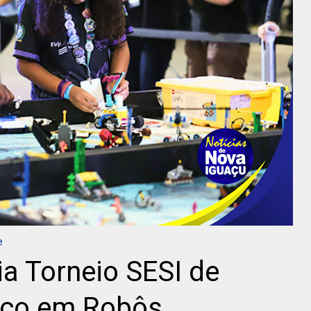
e
a Torneio SESI de
oco em Robôs