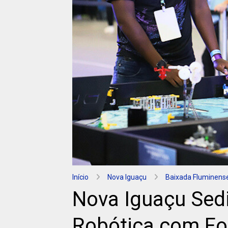
Início
Nova Iguaçu
Baixada Fluminens
Nova Iguaçu Sedi
Robótica com F