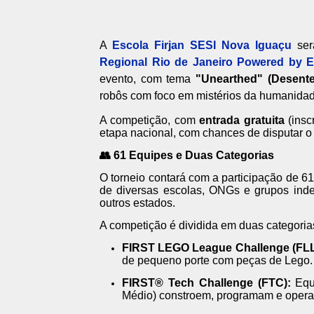
A
Escola Firjan SESI Nova Iguaçu
ser
Regional Rio de Janeiro Powered by E
evento, com tema
"Unearthed" (Desente
robôs com foco em mistérios da humanidad
A competição, com
entrada gratuita
(insc
etapa nacional, com chances de disputar 
👥 61 Equipes e Duas Categorias
O torneio contará com a participação de 6
de diversas escolas, ONGs e grupos in
outros estados.
A competição é dividida em duas categorias
FIRST LEGO League Challenge (FL
de pequeno porte com peças de Lego.
FIRST® Tech Challenge (FTC):
Equi
Médio) constroem, programam e operam