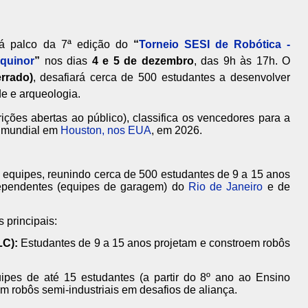
á palco da 7ª edição do
“
Torneio SESI de Robótica -
quinor
”
nos dias
4 e 5 de dezembro
, das 9h às 17h. O
rrado)
, desafiará cerca de 500 estudantes a desenvolver
e e arqueologia.
rições abertas ao público), classifica os vencedores para a
o mundial em
Houston, nos EUA
, em 2026.
1 equipes, reunindo cerca de 500 estudantes de 9 a 15 anos
dependentes (equipes de garagem) do
Rio de Janeiro
e de
 principais:
LC):
Estudantes de 9 a 15 anos projetam e constroem robôs
pes de até 15 estudantes (a partir do 8º ano ao Ensino
 robôs semi-industriais em desafios de aliança.