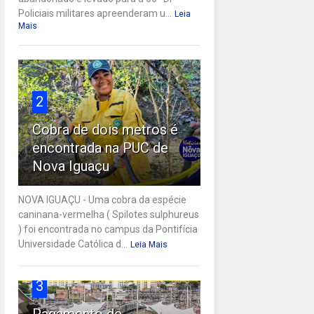
Policiais militares apreenderam u...
Leia
Mais
2
Cobra de dois metros é
encontrada na PUC de
Nova Iguaçu
NOVA IGUAÇU - Uma cobra da espécie
caninana-vermelha ( Spilotes sulphureus
) foi encontrada no campus da Pontifícia
Universidade Católica d...
Leia Mais
3
Pagamento de