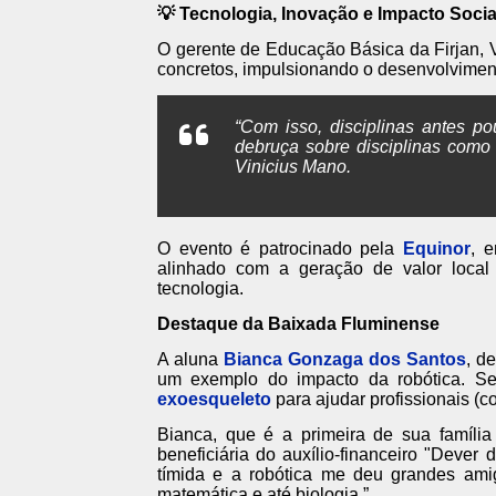
💡 Tecnologia, Inovação e Impacto Socia
O gerente de Educação Básica da Firjan, 
concretos, impulsionando o desenvolviment
“Com isso, disciplinas antes p
debruça sobre disciplinas como
Vinicius Mano.
O evento é patrocinado pela
Equinor
, 
alinhado com a geração de valor loca
tecnologia.
Destaque da Baixada Fluminense
A aluna
Bianca Gonzaga dos Santos
, d
um exemplo do impacto da robótica. S
exoesqueleto
para ajudar profissionais (
Bianca, que é a primeira de sua famíli
beneficiária do auxílio-financeiro "Dever
tímida e a robótica me deu grandes ami
matemática e até biologia.”