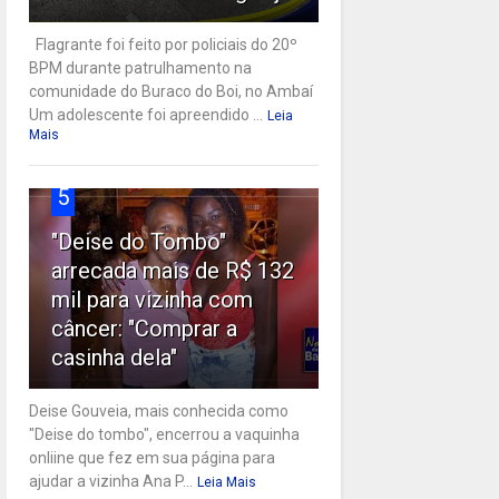
Flagrante foi feito por policiais do 20º
BPM durante patrulhamento na
comunidade do Buraco do Boi, no Ambaí
Um adolescente foi apreendido ...
Leia
Mais
5
"Deise do Tombo"
arrecada mais de R$ 132
mil para vizinha com
câncer: "Comprar a
casinha dela"
Deise Gouveia, mais conhecida como
"Deise do tombo", encerrou a vaquinha
onliine que fez em sua página para
ajudar a vizinha Ana P...
Leia Mais