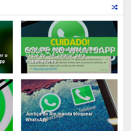
Novo golpe no WhatsApp promete
er o
saque do “14º salário” para
App
trabalhadores
Justiça do Rio manda bloquear
WhatsApp