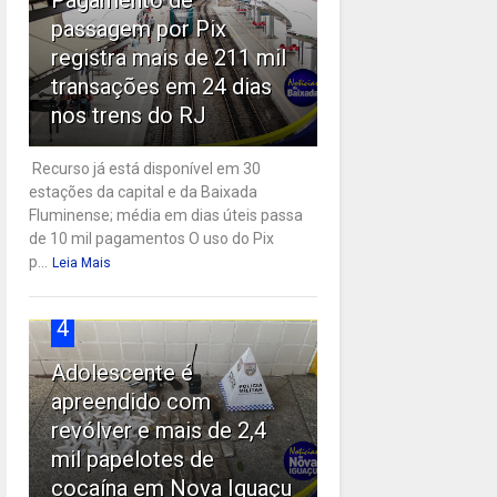
passagem por Pix
registra mais de 211 mil
transações em 24 dias
nos trens do RJ
Recurso já está disponível em 30
estações da capital e da Baixada
Fluminense; média em dias úteis passa
de 10 mil pagamentos O uso do Pix
p...
Leia Mais
4
Adolescente é
apreendido com
revólver e mais de 2,4
mil papelotes de
cocaína em Nova Iguaçu