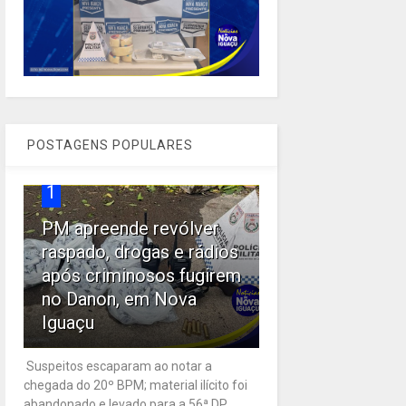
POSTAGENS POPULARES
1
PM apreende revólver
raspado, drogas e rádios
após criminosos fugirem
no Danon, em Nova
Iguaçu
Suspeitos escaparam ao notar a
chegada do 20º BPM; material ilícito foi
abandonado e levado para a 56ª DP