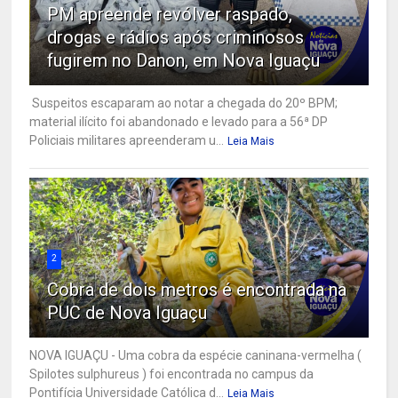
PM apreende revólver raspado,
drogas e rádios após criminosos
fugirem no Danon, em Nova Iguaçu
Suspeitos escaparam ao notar a chegada do 20º BPM;
material ilícito foi abandonado e levado para a 56ª DP
Policiais militares apreenderam u...
Leia Mais
2
Cobra de dois metros é encontrada na
PUC de Nova Iguaçu
NOVA IGUAÇU - Uma cobra da espécie caninana-vermelha (
Spilotes sulphureus ) foi encontrada no campus da
Pontifícia Universidade Católica d...
Leia Mais