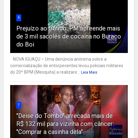
6
Prejuízo ao tráfico: PM apreende mais
de 3 mil sacolés de cocaína no Buraco
do Boi
NOVA IGUAÇU – Uma denúncia anônima sobre a
comercialização de entorpecentes levou policiais militares
do 20º BPM (Mesquita) a realizare...
Leia Mais
7
"Deise do Tombo" arrecada mais de
R$ 132 mil para vizinha com câncer:
"Comprar a casinha dela"