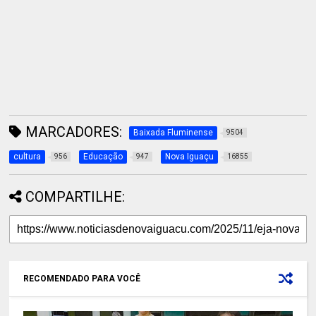
MARCADORES:
Baixada Fluminense
9504
cultura
Educação
Nova Iguaçu
956
947
16855
COMPARTILHE:
RECOMENDADO PARA VOCÊ