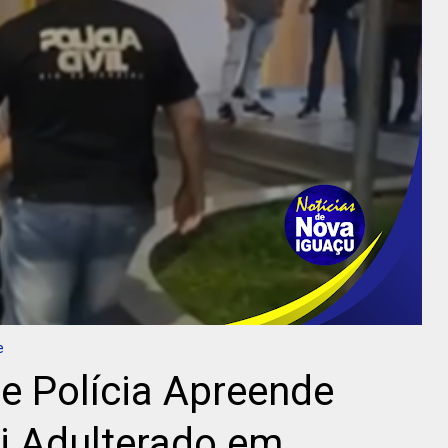
e
e Polícia Apreende
 Adulterado em