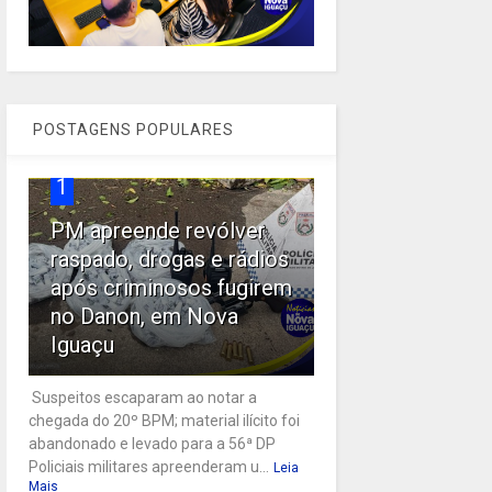
POSTAGENS POPULARES
1
PM apreende revólver
raspado, drogas e rádios
após criminosos fugirem
no Danon, em Nova
Iguaçu
Suspeitos escaparam ao notar a
chegada do 20º BPM; material ilícito foi
abandonado e levado para a 56ª DP
Policiais militares apreenderam u...
Leia
Mais