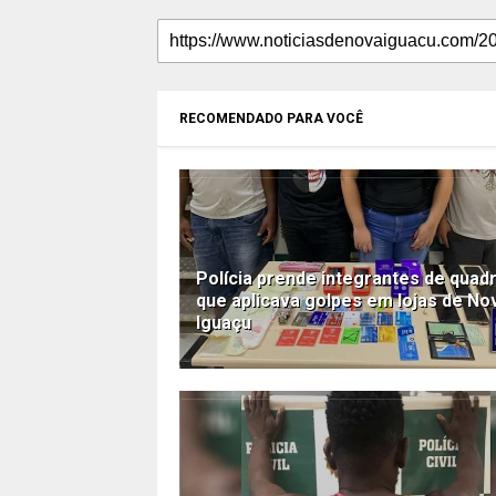
RECOMENDADO PARA VOCÊ
Polícia prende integrantes de quadr
que aplicava golpes em lojas de No
Iguaçu