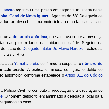
e Janeiro
registrou uma prisão em flagrante inusitada nesta
pital Geral de Nova Iguaçu
. Agentes da 58ª Delegacia de
víduo ao descobrir uma motocicleta com claros sinais de
 de uma
denúncia anônima
, que alertava sobre a presença
eitas nas proximidades da unidade de saúde. Seguindo a
oordenação do
Delegado Titular Dr. Flávio Narcizo
, realizou a
iciais J. R. G.
ocicleta
Yamaha preta
, confirmou a suspeita: o
número do
e adulterado
. A prática criminosa configura o delito de
culo automotor, conforme estabelece o
Artigo 311 do Código
a Polícia Civil no combate à receptação e à circulação de
se
. O homem detido foi encaminhado à delegacia local para
adequados ao caso.