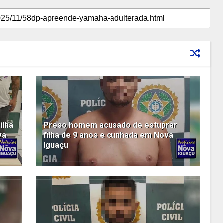
ilha
Preso homem acusado de estuprar
va
filha de 9 anos e cunhada em Nova
Iguaçu