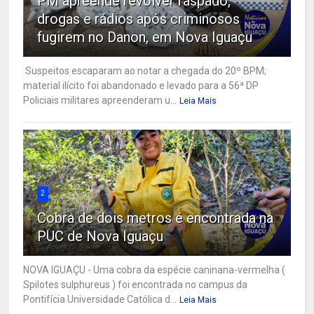
PM apreende revólver raspado,
drogas e rádios após criminosos
fugirem no Danon, em Nova Iguaçu
Suspeitos escaparam ao notar a chegada do 20º BPM;
material ilícito foi abandonado e levado para a 56ª DP
Policiais militares apreenderam u...
Leia Mais
2
Cobra de dois metros é encontrada na
PUC de Nova Iguaçu
NOVA IGUAÇU - Uma cobra da espécie caninana-vermelha (
Spilotes sulphureus ) foi encontrada no campus da
Pontifícia Universidade Católica d...
Leia Mais