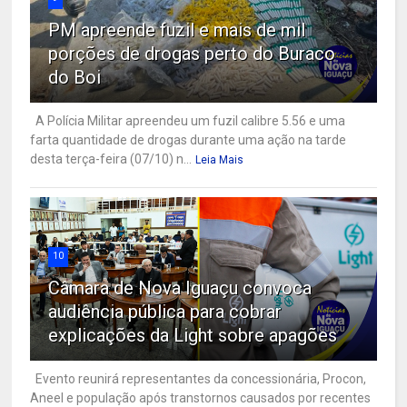
PM apreende fuzil e mais de mil
porções de drogas perto do Buraco
do Boi
A Polícia Militar apreendeu um fuzil calibre 5.56 e uma
farta quantidade de drogas durante uma ação na tarde
desta terça-feira (07/10) n...
Leia Mais
10
Câmara de Nova Iguaçu convoca
audiência pública para cobrar
explicações da Light sobre apagões
Evento reunirá representantes da concessionária, Procon,
Aneel e população após transtornos causados por recentes