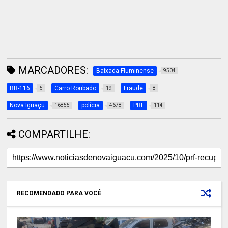
MARCADORES:
Baixada Fluminense
9504
BR-116
Carro Roubado
Fraude
5
19
8
Nova Iguaçu
polícia
PRF
16855
4678
114
COMPARTILHE:
RECOMENDADO PARA VOCÊ