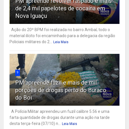
PM apreende revólver raspado e mais
de 2,4 mil papelotes de cocaína em
Nova Iguaçu
Ação do 20º BPM foi realizada no bairro Ambaí; todo o
material ilícito foi encaminhado para a delegacia da região
Policiais militares do 2...
Leia Mais
9
PM apreende fuzil e mais de mil
porções de drogas perto do Buraco
do Boi
A Polícia Militar apreendeu um fuzil calibre 5.56 e uma
farta quantidade de drogas durante uma ação na tarde
desta terça-feira (07/10) n...
Leia Mais