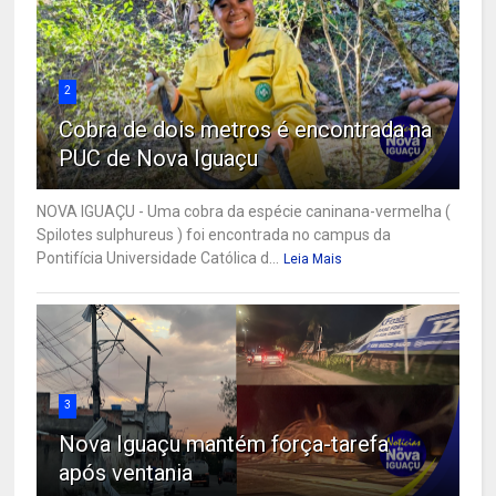
2
Cobra de dois metros é encontrada na
PUC de Nova Iguaçu
NOVA IGUAÇU - Uma cobra da espécie caninana-vermelha (
Spilotes sulphureus ) foi encontrada no campus da
Pontifícia Universidade Católica d...
Leia Mais
3
Nova Iguaçu mantém força-tarefa
após ventania