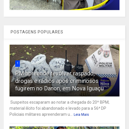
POSTAGENS POPULARES
1
PM apreende revólver raspado,
drogas e rádios após criminosos
fugirem no Danon, em Nova Iguaçu
Suspeitos escaparam ao notar a chegada do 20º BPM;
material ilícito foi abandonado e levado para a 56ª DP
Policiais militares apreenderam u...
Leia Mais