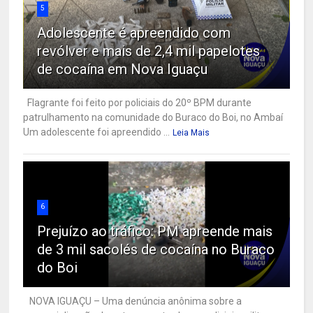
5
Adolescente é apreendido com
revólver e mais de 2,4 mil papelotes
de cocaína em Nova Iguaçu
Flagrante foi feito por policiais do 20º BPM durante
patrulhamento na comunidade do Buraco do Boi, no Ambaí
Um adolescente foi apreendido ...
Leia Mais
6
Prejuízo ao tráfico: PM apreende mais
de 3 mil sacolés de cocaína no Buraco
do Boi
NOVA IGUAÇU – Uma denúncia anônima sobre a