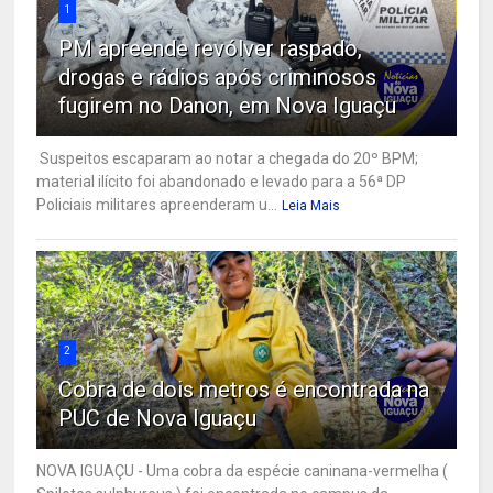
1
PM apreende revólver raspado,
drogas e rádios após criminosos
fugirem no Danon, em Nova Iguaçu
Suspeitos escaparam ao notar a chegada do 20º BPM;
material ilícito foi abandonado e levado para a 56ª DP
Policiais militares apreenderam u...
Leia Mais
2
Cobra de dois metros é encontrada na
PUC de Nova Iguaçu
NOVA IGUAÇU - Uma cobra da espécie caninana-vermelha (