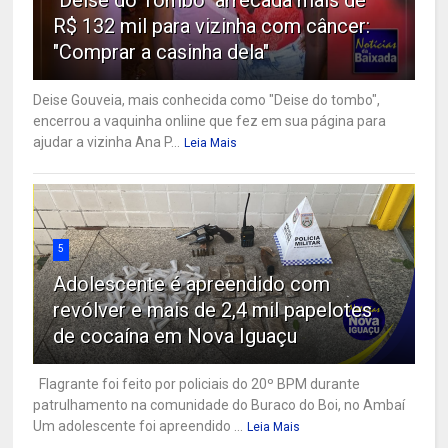
"Deise do Tombo" arrecada mais de
R$ 132 mil para vizinha com câncer:
"Comprar a casinha dela"
Deise Gouveia, mais conhecida como "Deise do tombo",
encerrou a vaquinha onliine que fez em sua página para
ajudar a vizinha Ana P...
Leia Mais
5
Adolescente é apreendido com
revólver e mais de 2,4 mil papelotes
de cocaína em Nova Iguaçu
Flagrante foi feito por policiais do 20º BPM durante
patrulhamento na comunidade do Buraco do Boi, no Ambaí
Um adolescente foi apreendido ...
Leia Mais