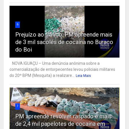
6
Prejuízo ao tráfico: PM apreende mais
de 3 mil sacolés de cocaína no Buraco
do Boi
NOVA IGUAÇU – Uma denúncia anônima sobre a
comercialização de entorpecentes levou policiais militares
do 20º BPM (Mesquita) a realizare...
Leia Mais
7
PM apreende revólver raspado e mais
de 2,4 mil papelotes de cocaína em