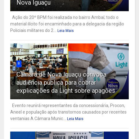
Nova Iguaçu
Ação do 20º BPM foi realizada no bairro Ambaí; todo o
material ilícito foi encaminhado para a delegacia da região
Policiais militares do 2...
Leia Mais
8
Câmara de Nova Iguaçu convoca
audiência pública para cobrar
explicações da Light sobre apagões
Evento reunirá representantes da concessionária, Procon,
Aneel e população após transtornos causados por recentes
ventanias A Câmara Munic...
Leia Mais