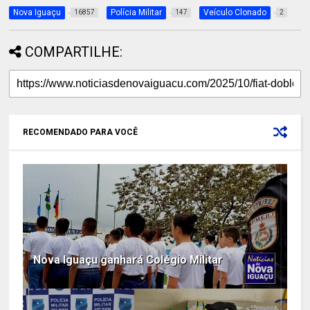
Nova Iguaçu
Polícia Militar
Veículo Clonado
16857
147
2
COMPARTILHE:
RECOMENDADO PARA VOCÊ
Nova Iguaçu ganhará Colégio Militar