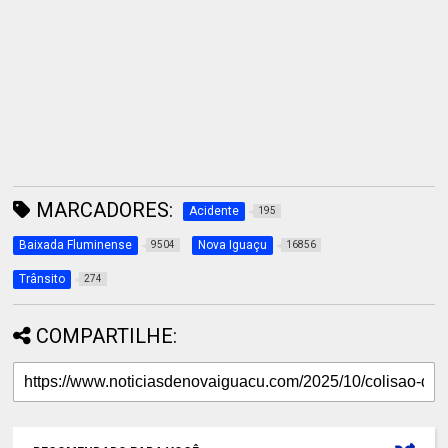
MARCADORES:
Acidente
195
Baixada Fluminense
Nova Iguaçu
9504
16856
Trânsito
274
COMPARTILHE: