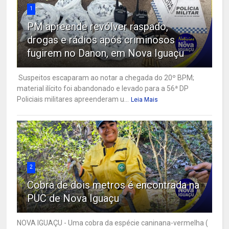
1
PM apreende revólver raspado,
drogas e rádios após criminosos
fugirem no Danon, em Nova Iguaçu
Suspeitos escaparam ao notar a chegada do 20º BPM;
material ilícito foi abandonado e levado para a 56ª DP
Policiais militares apreenderam u...
Leia Mais
2
Cobra de dois metros é encontrada na
PUC de Nova Iguaçu
NOVA IGUAÇU - Uma cobra da espécie caninana-vermelha (