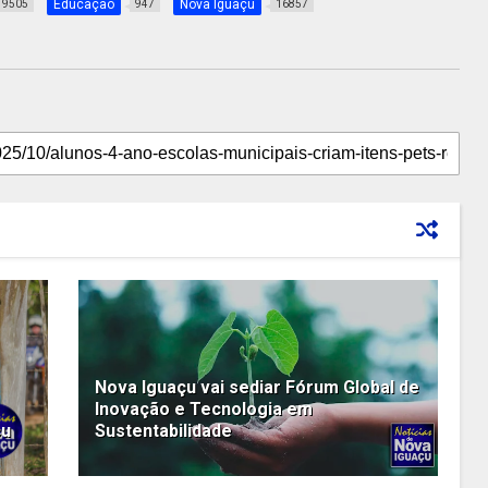
Educação
Nova Iguaçu
9505
947
16857
Nova Iguaçu vai sediar Fórum Global de
Inovação e Tecnologia em
çu
Sustentabilidade