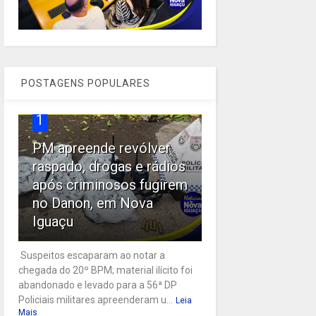
POSTAGENS POPULARES
1
PM apreende revólver
raspado, drogas e rádios
após criminosos fugirem
no Danon, em Nova
Iguaçu
Suspeitos escaparam ao notar a
chegada do 20º BPM; material ilícito foi
abandonado e levado para a 56ª DP
Policiais militares apreenderam u...
Leia
Mais