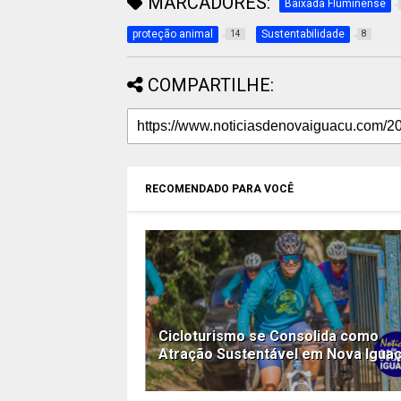
MARCADORES:
Baixada Fluminense
proteção animal
Sustentabilidade
14
8
COMPARTILHE:
RECOMENDADO PARA VOCÊ
Cicloturismo se Consolida como
Atração Sustentável em Nova Igua