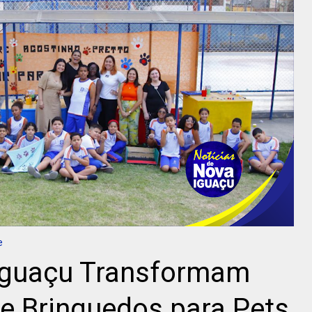
e
Iguaçu Transformam
e Brinquedos para Pets