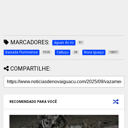
MARCADORES:
águas do rio
81
Baixada Fluminense
Cabuçu
Nova Iguaçu
9505
28
16857
COMPARTILHE:
RECOMENDADO PARA VOCÊ