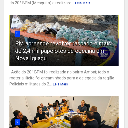
do 20º BPM (Mesquita) a realizare...
Leia Mais
8
PM apreende revólver raspado e mais
de 2,4 mil papelotes de cocaína em
Nova Iguaçu
Ação do 20º BPM foi realizada no bairro Ambaí; todo o
material ilícito foi encaminhado para a delegacia da região
Policiais militares do 2...
Leia Mais
9