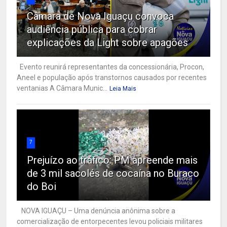
Câmara de Nova Iguaçu convoca
audiência pública para cobrar
explicações da Light sobre apagões
Evento reunirá representantes da concessionária, Procon,
Aneel e população após transtornos causados por recentes
ventanias A Câmara Munic...
Leia Mais
7
Prejuízo ao tráfico: PM apreende mais
de 3 mil sacolés de cocaína no Buraco
do Boi
NOVA IGUAÇU – Uma denúncia anônima sobre a
comercialização de entorpecentes levou policiais militares