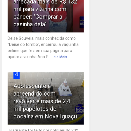
arrecada mais de R$ 132
mil para vizinha com
câncer: "Comprar a
casinha dela"
Deise Gouveia, mais conhecida como
"Deise do tombo", encerrou a vaquinha
onliine que fez em sua página para
ajudar a vizinha Ana P...
Leia Mais
4
Adolescente é
apreendido com
revólver e mais de 2,4
mil papelotes de
cocaína em Nova Iguaçu
Flagrante foi feito por policiais do 20º