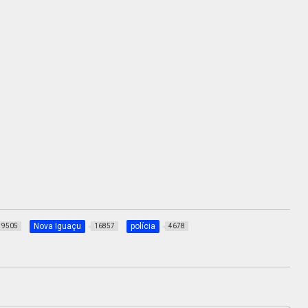
Nova Iguaçu
polícia
9505
16857
4678