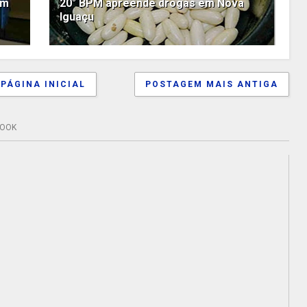
em
20° BPM apreende drogas em Nova
Iguaçu
PÁGINA INICIAL
POSTAGEM MAIS ANTIGA
BOOK