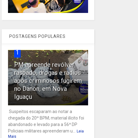
POSTAGENS POPULARES
1
PM apreende revólver
raspado, drogas e rádios
após criminosos fugirem
no Danon, em Nova
Iguaçu
Suspeitos escaparam ao notar a
chegada do 20º BPM; material ilícito foi
abandonado e levado para a 56ª DP
Policiais militares apreenderam u...
Leia
Mais