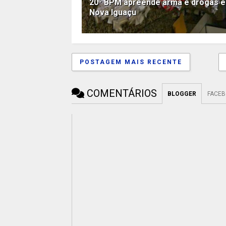
20º BPM apreende arma e drogas 
Nova Iguaçu
POSTAGEM MAIS RECENTE
COMENTÁRIOS
BLOGGER
FACE