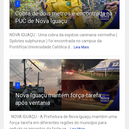
2
Cobra de dois metros é encontrada na
PUC de Nova Iguaçu
NOVA IGUAÇU - Uma cobra da espécie caninana-vermelha (
Spilotes sulphureus ) foi encontrada no campus da
Pontifícia Universidade Católica d...
Leia Mais
3
Nova Iguaçu mantém força-tarefa
após ventania
NOVA IGUAÇU - A Prefeitura de Nova Iguaçu mantém uma
força-tarefa em diferentes regiões do município para
reduzir os impactos da forte ve...
Leia Mais