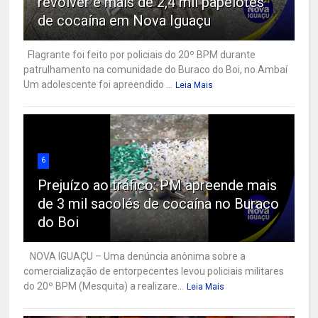
revólver e mais de 2,4 mil papelotes
de cocaína em Nova Iguaçu
Flagrante foi feito por policiais do 20º BPM durante
patrulhamento na comunidade do Buraco do Boi, no Ambaí
Um adolescente foi apreendido ...
Leia Mais
6
Prejuízo ao tráfico: PM apreende mais
de 3 mil sacolés de cocaína no Buraco
do Boi
NOVA IGUAÇU – Uma denúncia anônima sobre a
comercialização de entorpecentes levou policiais militares
do 20º BPM (Mesquita) a realizare...
Leia Mais