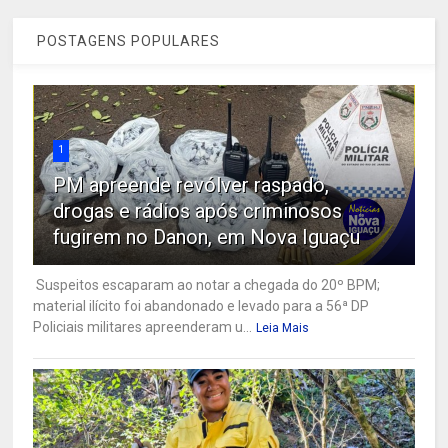
POSTAGENS POPULARES
1
PM apreende revólver raspado,
drogas e rádios após criminosos
fugirem no Danon, em Nova Iguaçu
Suspeitos escaparam ao notar a chegada do 20º BPM;
material ilícito foi abandonado e levado para a 56ª DP
Policiais militares apreenderam u...
Leia Mais