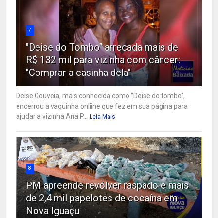
7
"Deise do Tombo" arrecada mais de
R$ 132 mil para vizinha com câncer:
"Comprar a casinha dela"
Deise Gouveia, mais conhecida como "Deise do tombo",
encerrou a vaquinha onliine que fez em sua página para
ajudar a vizinha Ana P...
Leia Mais
8
PM apreende revólver raspado e mais
de 2,4 mil papelotes de cocaína em
Nova Iguaçu