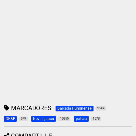
MARCADORES:
Baixada Fluminense
9504
DHBF
Nova Iguaçu
polícia
679
16855
4678
COMPARTILHE: