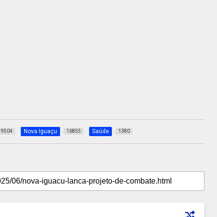
Nova Iguaçu
Saúde
9504
16855
1380