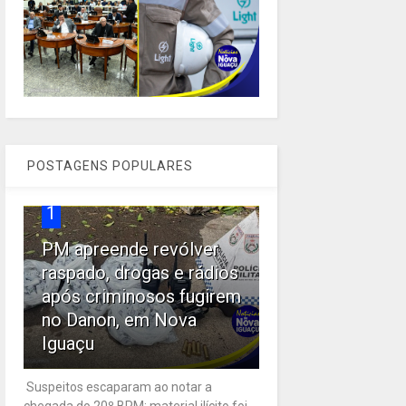
POSTAGENS POPULARES
1
PM apreende revólver
raspado, drogas e rádios
após criminosos fugirem
no Danon, em Nova
Iguaçu
Suspeitos escaparam ao notar a
chegada do 20º BPM; material ilícito foi