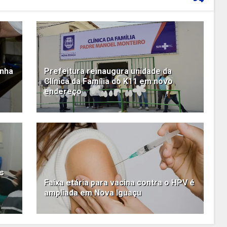
anha
Prefeitura reinaugura unidade da
Clínica da Família do K11 em novo
endereço
es
Faixa etária para vacina contra o HPV é
ampliada em Nova Iguaçu