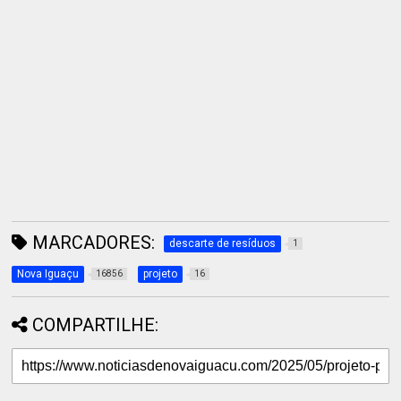
MARCADORES:
descarte de resíduos
1
Nova Iguaçu
projeto
16856
16
COMPARTILHE: