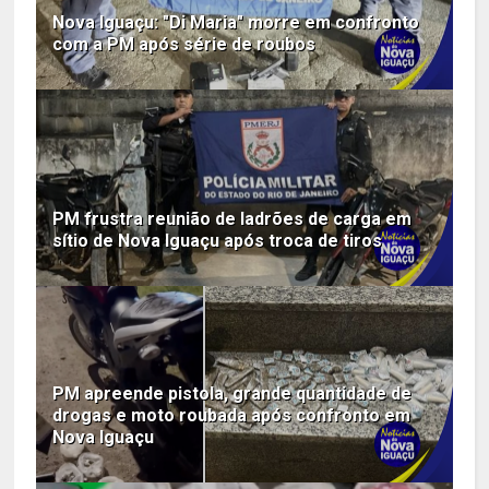
Nova Iguaçu: "Di Maria" morre em confronto
com a PM após série de roubos
PM frustra reunião de ladrões de carga em
sítio de Nova Iguaçu após troca de tiros
PM apreende pistola, grande quantidade de
drogas e moto roubada após confronto em
Nova Iguaçu