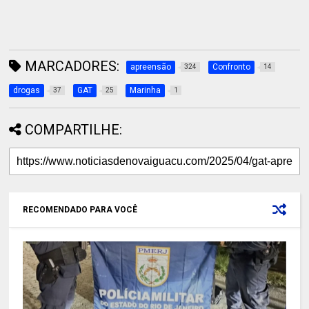
MARCADORES:
apreensão
Confronto
324
14
drogas
GAT
Marinha
37
25
1
COMPARTILHE:
RECOMENDADO PARA VOCÊ