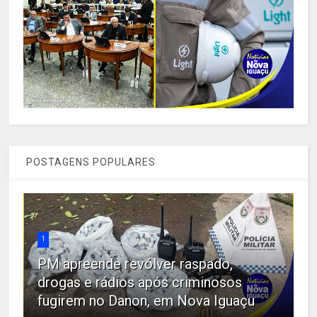
POSTAGENS POPULARES
1
PM apreende revólver raspado,
drogas e rádios após criminosos
fugirem no Danon, em Nova Iguaçu