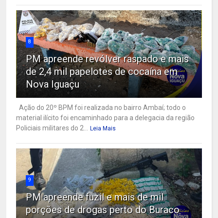
8
PM apreende revólver raspado e mais
de 2,4 mil papelotes de cocaína em
Nova Iguaçu
Ação do 20º BPM foi realizada no bairro Ambaí; todo o
material ilícito foi encaminhado para a delegacia da região
Policiais militares do 2...
Leia Mais
9
PM apreende fuzil e mais de mil
porções de drogas perto do Buraco