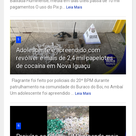
Baixada Fluminense; média em dias úteis passa de 10 mil
pagamentos O uso do Pix p...
Leia Mais
5
Adolescente é apreendido com
revólver e mais de 2,4 mil papelotes
de cocaína em Nova Iguaçu
Flagrante foi feito por policiais do 20º BPM durante
patrulhamento na comunidade do Buraco do Boi, no Ambaí
Um adolescente foi apreendido ...
Leia Mais
6