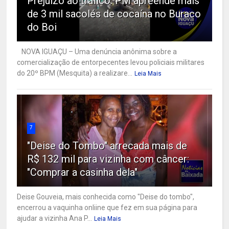
Prejuízo ao tráfico: PM apreende mais
de 3 mil sacolés de cocaína no Buraco
do Boi
NOVA IGUAÇU – Uma denúncia anônima sobre a
comercialização de entorpecentes levou policiais militares
do 20º BPM (Mesquita) a realizare...
Leia Mais
7
"Deise do Tombo" arrecada mais de
R$ 132 mil para vizinha com câncer:
"Comprar a casinha dela"
Deise Gouveia, mais conhecida como "Deise do tombo",
encerrou a vaquinha onliine que fez em sua página para
ajudar a vizinha Ana P...
Leia Mais