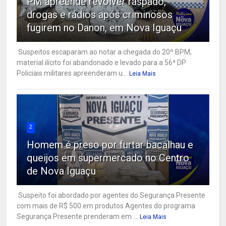
PM apreende revólver raspado,
drogas e rádios após criminosos
fugirem no Danon, em Nova Iguaçu
Suspeitos escaparam ao notar a chegada do 20º BPM;
material ilícito foi abandonado e levado para a 56ª DP
Policiais militares apreenderam u...
Leia Mais
2
Homem é preso por furtar bacalhau e
queijos em supermercado no Centro
de Nova Iguaçu
Suspeito foi abordado por agentes do Segurança Presente
com mais de R$ 500 em produtos Agentes do programa
Segurança Presente prenderam em ...
Leia Mais