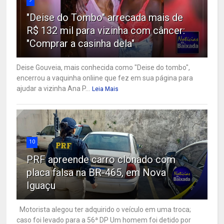
"Deise do Tombo" arrecada mais de
R$ 132 mil para vizinha com câncer:
"Comprar a casinha dela"
Deise Gouveia, mais conhecida como "Deise do tombo",
encerrou a vaquinha onliine que fez em sua página para
ajudar a vizinha Ana P...
Leia Mais
10
PRF apreende carro clonado com
placa falsa na BR-465, em Nova
Iguaçu
Motorista alegou ter adquirido o veículo em uma troca;
caso foi levado para a 56ª DP Um homem foi detido por