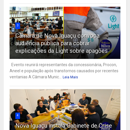
3
Câmara de Nova Iguaçu convoca
audiência pública para cobrar
explicações da Light sobre apagões
Evento reunirá representantes da concessionária, Procon,
Aneel e população após transtornos causados por recentes
ventanias A Câmara Munic...
Leia Mais
4
Nova Iguaçu instala Gabinete de Crise